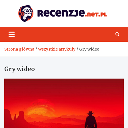
Skip
to
content
Rece
Strona główna
Wszystkie artykuły
Gry wideo
Gry wideo