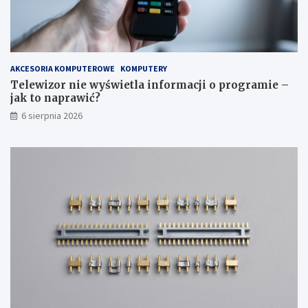
a
r
k
a
r
m
o
i
k
e
p
–
AKCESORIA KOMPUTEROWE
KOMPUTERY
o
j
Telewizor nie wyświetla informacji o programie –
k
a
jak to naprawić?
r
k
6 sierpnia 2026
o
t
k
o
u
n
a
p
r
a
w
i
ć
?