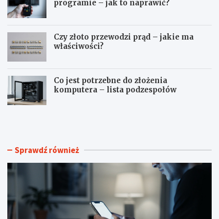
programie – jak to naprawić?
Czy złoto przewodzi prąd – jakie ma
właściwości?
Co jest potrzebne do złożenia
komputera – lista podzespołów
J
T
a
e
k
l
z
e
r
w
Sprawdź również
o
i
b
z
i
o
ć
r
p
n
r
i
y
e
w
w