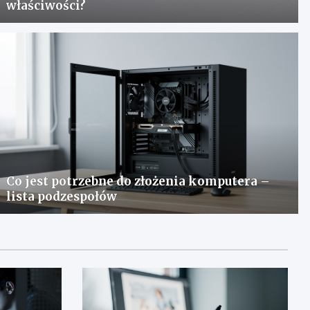
właściwości?
Co jest potrzebne do złożenia komputera –
lista podzespołów