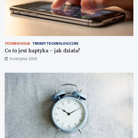
r
a
w
d
z
o
n
e
TECHNOLOGIA
TRENDY TECHNOLOGICZNE
s
Co to jest haptyka – jak działa?
p
9 sierpnia 2026
o
s
o
b
y