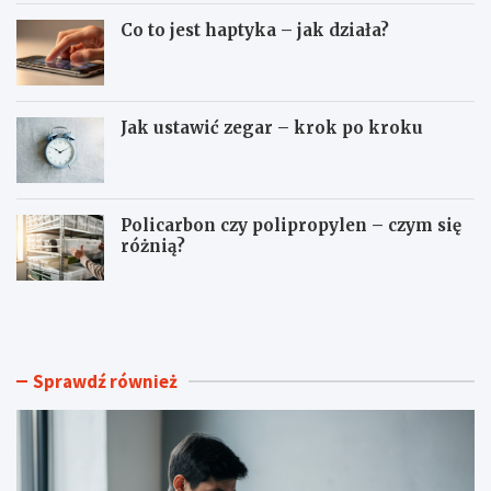
Co to jest haptyka – jak działa?
Jak ustawić zegar – krok po kroku
Policarbon czy polipropylen – czym się
różnią?
J
C
a
o
k
t
n
o
a
j
Sprawdź również
ł
e
a
s
d
t
o
h
w
a
a
p