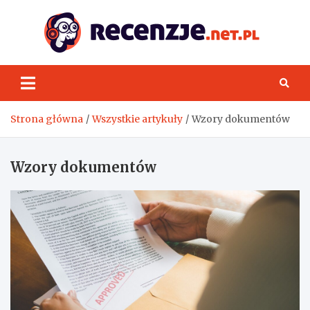
Skip
to
content
Rece
Strona główna
Wszystkie artykuły
Wzory dokumentów
Wzory dokumentów