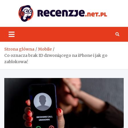
Skip
to
content
Rece
Strona główna
Mobile
Co oznacza brak ID dzwoniącego na iPhone i jak go
zablokować