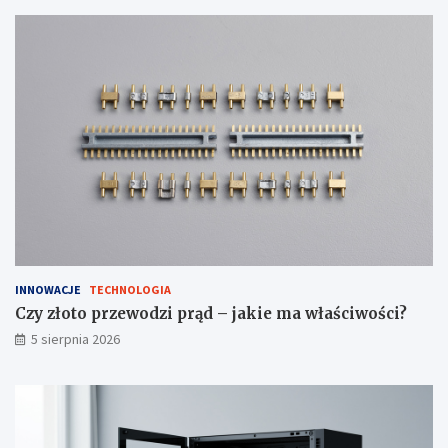
u
n
a
p
r
a
w
i
ć
?
INNOWACJE
TECHNOLOGIA
Czy złoto przewodzi prąd – jakie ma właściwości?
5 sierpnia 2026