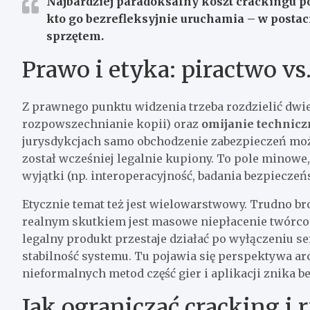
Najbardziej paradoksalny koszt crackingu pon
kto go bezrefleksyjnie uruchamia – w postaci
sprzętem.
Prawo i etyka: piractwo vs
Z prawnego punktu widzenia trzeba rozdzielić dwi
rozpowszechnianie kopii) oraz
omijanie technicz
jurysdykcjach samo obchodzenie zabezpieczeń moż
został wcześniej legalnie kupiony. To pole minowe,
wyjątki (np. interoperacyjność, badania bezpiecze
Etycznie temat też jest wielowarstwowy. Trudno bro
realnym skutkiem jest masowe niepłacenie twórcom
legalny produkt przestaje działać po wyłączeniu 
stabilność systemu. Tu pojawia się perspektywa ar
nieformalnych metod część gier i aplikacji znika b
Jak ograniczać cracking i 