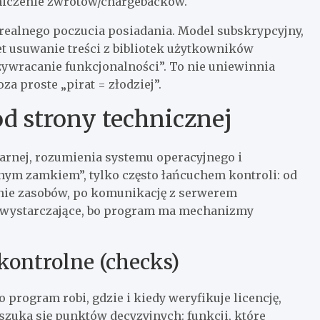
aniczenie zwrotów/chargebacków.
e realnego poczucia posiadania. Model subskrypcyjny,
t usuwanie treści z bibliotek użytkowników
rzywracanie funkcjonalności”. To nie uniewinnia
a proste „pirat = złodziej”.
d strony technicznej
narnej, rozumienia systemu operacyjnego i
dnym zamkiem”, tylko często łańcuchem kontroli: od
anie zasobów, po komunikację z serwerem
iewystarczające, bo program ma mechanizmy
kontrolne (checks)
co program robi, gdzie i kiedy weryfikuje licencję,
 szuka się punktów decyzyjnych: funkcji, które