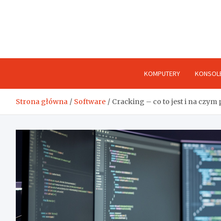
Skip
to
content
KOMPUTERY
KONSOL
Strona główna
Software
Cracking – co to jest i na czym