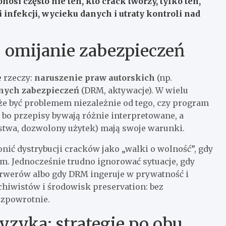
osi często nie ten, kto crack tworzy, tylko ten,
 infekcji, wycieku danych i utraty kontroli nad
. omijanie zabezpieczeń
e rzeczy:
naruszenie praw autorskich
(np.
nych zabezpieczeń
(DRM, aktywacje). W wielu
e być problemem niezależnie od tego, czy program
 bo przepisy bywają różnie interpretowane, a
ństwa, dozwolony użytek) mają swoje warunki.
nić dystrybucji cracków jako „walki o wolność”, gdy
. Jednocześnie trudno ignorować sytuacje, gdy
serwerów albo gdy DRM ingeruje w prywatność i
chiwistów i środowisk preservation: bez
ezpowrotnie.
ryzyka: strategie po obu