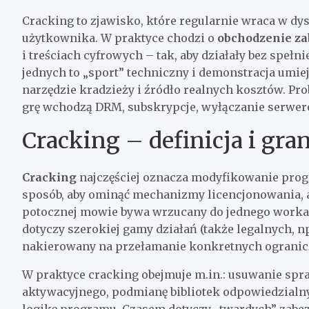
Cracking to zjawisko, które regularnie wraca w dy
użytkownika. W praktyce chodzi o
obchodzenie za
i treściach cyfrowych – tak, aby działały bez spe
jednych to „sport” techniczny i demonstracja umiej
narzędzie kradzieży i źródło realnych kosztów. Prob
grę wchodzą DRM, subskrypcje, wyłączanie serweró
Cracking – definicja i gran
Cracking
najczęściej oznacza modyfikowanie prog
sposób, aby ominąć mechanizmy licencjonowania, 
potocznej mowie bywa wrzucany do jednego worka 
dotyczy szerokiej gamy działań (także legalnych, np
nakierowany na przełamanie konkretnych ogranic
W praktyce cracking obejmuje m.in.: usuwanie spr
aktywacyjnego, podmianę bibliotek odpowiedzialn
logikę programu. Czasem dotyczy „twardych” zabez