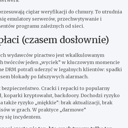
rzesuwają ciężar weryfikacji do chmury. To utrudnia
 się emulatory serwerów, przechwytywanie i
mentów programu zależnych od sieci.
płaci (czasem dosłownie)
użych wydawców piractwo jest wkalkulowanym
nych twórców jeden „wyciek” w kluczowym momencie
wne DRM potrafi uderzyć w legalnych klientów: spadki
czasem blokady po fałszywych alarmach.
 bezpieczeństwo. Cracki i repacki to popularny
, koparki kryptowalut, backdoory. Dochodzi ryzyko
a także ryzyko „miękkie”: brak aktualizacji, brak
pisów w grach. W praktyce „darmowe”
y się incydentem.