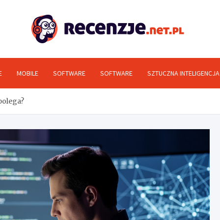
Rec
E
MOBILE
SOFTWARE
SOFTWARE
SZTUCZNA INTELIGENCJA
 polega?