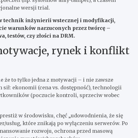
onalne wersji trial.
w technik inżynierii wstecznej i modyfikacji,
cie warunków narzuconych przez twórcę –
wa, testów, czy złości na DRM.
motywacje, rynek i konflikt
e że to tylko jedna z motywacji – i nie zawsze
 sił: ekonomii (cena vs. dostępność), technologii
żytkowników (poczucie kontroli, sprzeciw wobec
 prestiż w środowisku, chęć „udowodnienia, że się
r/usług, które znikają po wyłączeniu serwerów. Po
 finansowanie rozwoju, ochrona przed masową