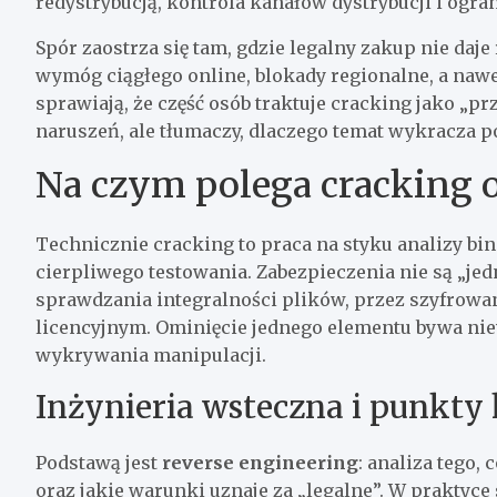
redystrybucją, kontrola kanałów dystrybucji i ogr
Spór zaostrza się tam, gdzie legalny zakup nie daj
wymóg ciągłego online, blokady regionalne, a nawe
sprawiają, że część osób traktuje cracking jako „p
naruszeń, ale tłumaczy, dlaczego temat wykracza poz
Na czym polega cracking o
Technicznie cracking to praca na styku analizy bi
cierpliwego testowania. Zabezpieczenia nie są „je
sprawdzania integralności plików, przez szyfrow
licencyjnym. Ominięcie jednego elementu bywa n
wykrywania manipulacji.
Inżynieria wsteczna i punkty 
Podstawą jest
reverse engineering
: analiza tego, 
oraz jakie warunki uznaje za „legalne”. W praktyce