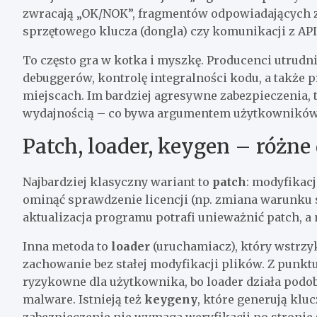
zwracają „OK/NOK”, fragmentów odpowiadających za
sprzętowego klucza (dongla) czy komunikacji z API
To często gra w kotka i myszkę. Producenci utrudn
debuggerów, kontrolę integralności kodu, a także p
miejscach. Im bardziej agresywne zabezpieczenia, 
wydajnością – co bywa argumentem użytkowników
Patch, loader, keygen – różne
Najbardziej klasyczny wariant to
patch
: modyfikacj
ominąć sprawdzenie licencji (np. zmiana warunku 
aktualizacja programu potrafi unieważnić patch,
Inna metoda to
loader
(uruchamiacz), który wstrzy
zachowanie bez stałej modyfikacji plików. Z punkt
ryzykowne dla użytkownika, bo loader działa podob
malware. Istnieją też
keygeny
, które generują klu
zabezpieczenie nie wymaga weryfikacji po stronie