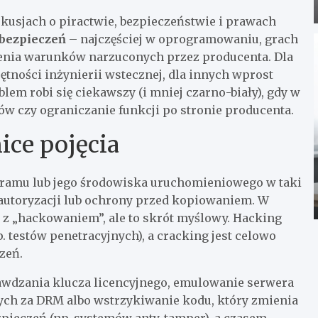
skusjach o piractwie, bezpieczeństwie i prawach
bezpieczeń
– najczęściej w oprogramowaniu, grach
łnienia warunków narzuconych przez producenta. Dla
ętności inżynierii wstecznej, dla innych wprost
lem robi się ciekawszy (i mniej czarno-biały), gdy w
w czy ograniczanie funkcji po stronie producenta.
ice pojęcia
ramu lub jego środowiska uruchomieniowego w taki
autoryzacji lub ochrony przed kopiowaniem. W
z „hackowaniem”, ale to skrót myślowy. Hacking
. testów penetracyjnych), a cracking jest celowo
zeń.
awdzania klucza licencyjnego, emulowanie serwera
ych za DRM albo wstrzykiwanie kodu, który zmienia
pieczeń (np. systemów anty-tamper), a czasem