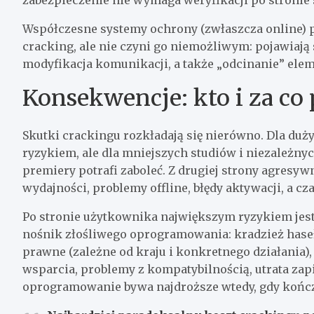
Współczesne systemy ochrony (zwłaszcza online) p
cracking, ale nie czyni go niemożliwym: pojawiają
modyfikacja komunikacji, a także „odcinanie” ele
Konsekwencje: kto i za co 
Skutki crackingu rozkładają się nierówno. Dla d
ryzykiem, ale dla mniejszych studiów i niezależ
premiery potrafi zaboleć. Z drugiej strony agresy
wydajności, problemy offline, błędy aktywacji, a 
Po stronie użytkownika największym ryzykiem jest
nośnik złośliwego oprogramowania: kradzież haseł
prawne (zależne od kraju i konkretnego działania), 
wsparcia, problemy z kompatybilnością, utrata za
oprogramowanie bywa najdroższe wtedy, gdy kończ