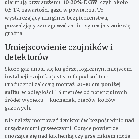
alarmują przy stężeniu
10-20% DGW
, czyli około
0,5-1% zawartości gazu w powietrzu. To
wystarczający margines bezpieczeństwa,
pozwalający zareagować zanim sytuacja stanie się
groźna.
Umiejscowienie czujników i
detektorów
Skoro gaz unosi się ku górze, logicznym miejscem
instalacji czujnika jest strefa pod sufitem.
Producenci zalecają montaż
20-30 cm poniżej
sufitu
, w odległości 1-4 metrów od potencjalnych
źródeł wycieku – kuchenek, pieców, kotłów
gazowych.
Nie należy montować detektorów bezpośrednio nad
urządzeniami grzewczymi. Gorące powietrze
unoszące się nad kuchenką czy grzejnikiem może