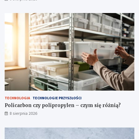
o
n
k
–
u
c
z
y
m
s
i
ę
r
ó
ż
n
i
ą
?
TECHNOLOGIA
TECHNOLOGIE PRZYSZŁOŚCI
Policarbon czy polipropylen – czym się różnią?
8 sierpnia 2026