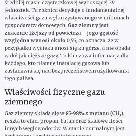
średniej masie cząsteczkowej wynoszącej 29
jednostek. Ta różnica decyduje o fundamentalnej
właściwości gazu wykorzystywanego w milionach
gospodarstw domowych.
Gaz ziemny jest
znacznie lżejszy od powietrza – jego gęstość
względna wynosi około 0,55
, co oznacza, że w
przypadku wycieku unosi się ku górze, a nie opada
w dół jak cięższe gazy. To kluczowa informacja dla
każdego, kto planuje instalację gazową lub
zastanawia się nad bezpieczeństwem użytkowania
tego paliwa.
Właściwości fizyczne gazu
ziemnego
Gaz ziemny składa się w
85-98% z metanu (CH₄)
,
reszta to etan, propan, butan oraz śladowe ilości
innych węglowodorów. W stanie normalnym jest
bezbarwny i praktycznie bezwonny –