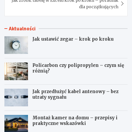
Jak zrobić tabelę w Excelu krok po kroku – poradnik
dla początkujących
Aktualności
Jak ustawić zegar – krok po kroku
Policarbon czy polipropylen – czym się
różnią?
Jak przedłużyć kabel antenowy – bez
utraty sygnału
Montaż kamer na domu – przepisy i
praktyczne wskazówki
J
P