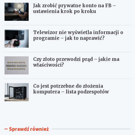
Jak zrobić prywatne konto na FB –
ustawienia krok po kroku
Telewizor nie wyświetla informacji o
programie – jak to naprawić?
Czy złoto przewodzi prąd – jakie ma
właściwości?
Co jest potrzebne do złożenia
komputera – lista podzespołów
J
T
a
e
k
l
z
e
r
w
Sprawdź również
o
i
b
z