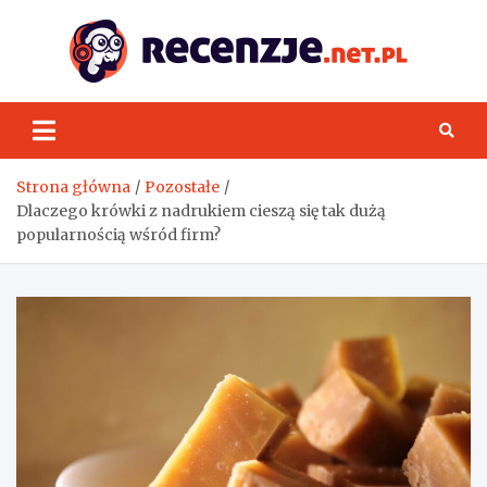
Skip
to
content
Rece
Strona główna
Pozostałe
Dlaczego krówki z nadrukiem cieszą się tak dużą
popularnością wśród firm?