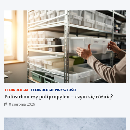
o
n
k
–
u
c
z
y
m
s
i
ę
r
ó
ż
n
i
ą
?
TECHNOLOGIA
TECHNOLOGIE PRZYSZŁOŚCI
Policarbon czy polipropylen – czym się różnią?
8 sierpnia 2026