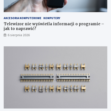
r
m
o
i
k
e
p
–
AKCESORIA KOMPUTEROWE
KOMPUTERY
o
j
Telewizor nie wyświetla informacji o programie –
k
a
jak to naprawić?
r
k
6 sierpnia 2026
o
t
k
o
u
n
a
p
r
a
w
i
ć
?