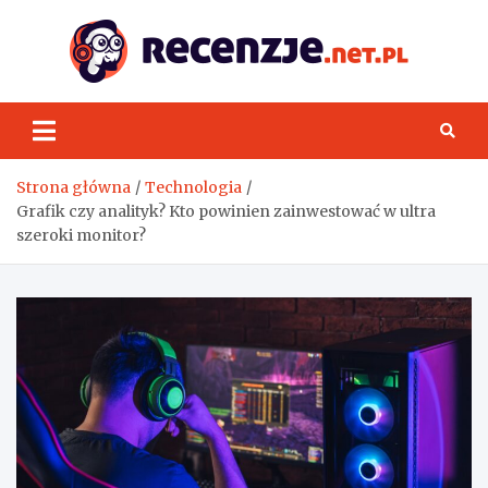
Skip
to
content
Rece
Strona główna
Technologia
Grafik czy analityk? Kto powinien zainwestować w ultra
szeroki monitor?