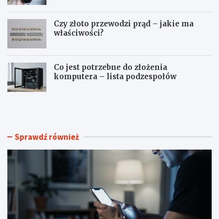
Czy złoto przewodzi prąd – jakie ma
właściwości?
Co jest potrzebne do złożenia
komputera – lista podzespołów
J
T
a
e
k
l
z
e
r
w
Sprawdź również
o
i
b
z
i
o
ć
r
p
n
r
i
y
e
w
w
a
y