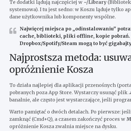
Te dodatki lądują najczęściej w
~/Library
(Bibliote
systemowa). I tu jest sedno: w Koszu ląduje tylko apl
dane użytkownika lub komponenty wspólne.
Najwięcej miejsca po „odinstalowaniu” potraf
cache, biblioteki, pliki offline, kopie pobra
Dropbox/Spotify/Steam mogą to być
gigabajt
Najprostsza metoda: usuwa
opróżnienie Kosza
To działa najlepiej dla aplikacji przenośnych (port
pobranych poza App Store. Wystarczy usunąć plik
banalnie, ale często jest wystarczające, jeśli progr
Warto pamiętać o dwóch detalach. Po pierwsze: jeśl
zamknąć (Cmd+Q), a czasem zakończyć proces w
M
opróżnienie Kosza zwalnia miejsce na dysku.