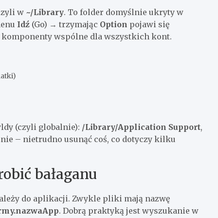
czyli w
~/Library
. To folder domyślnie ukryty w
 menu
Idź
(Go) → trzymając
Option
pojawi się
ają komponenty wspólne dla wszystkich kont.
atki)
y (czyli globalnie):
/Library/Application Support
,
żnie – nietrudno usunąć coś, co dotyczy kilku
zrobić bałaganu
ależy do aplikacji. Zwykle pliki mają nazwę
rmy.nazwaApp
. Dobrą praktyką jest wyszukanie w