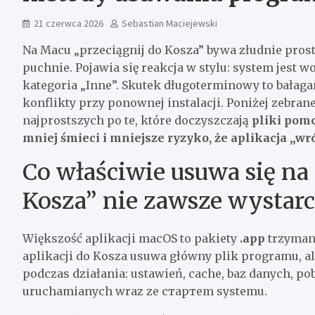
21 czerwca 2026
Sebastian Maciejewski
Na Macu „przeciągnij do Kosza” bywa złudnie prost
puchnie. Pojawia się reakcja w stylu: system jest wo
kategoria „Inne”. Skutek długoterminowy to bałagan
konflikty przy ponownej instalacji. Poniżej zebran
najprostszych po te, które doczyszczają
pliki pom
mniej śmieci i mniejsze ryzyko, że aplikacja „wró
Co właściwie usuwa się na
Kosza” nie zawsze wystarc
Większość aplikacji macOS to pakiety
.app
trzyman
aplikacji do Kosza usuwa główny plik programu, al
podczas działania: ustawień, cache, baz danych, 
uruchamianych wraz ze стартem systemu.