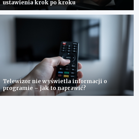
ustawienia krok po kroku
Telewizor nie wyświetla informacji o
programie – jak to naprawić?