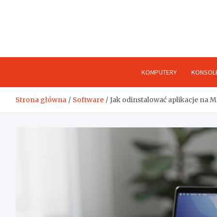
Skip
to
content
KOMPUTERY
KONSOL
Strona główna
Software
Jak odinstalować aplikacje na