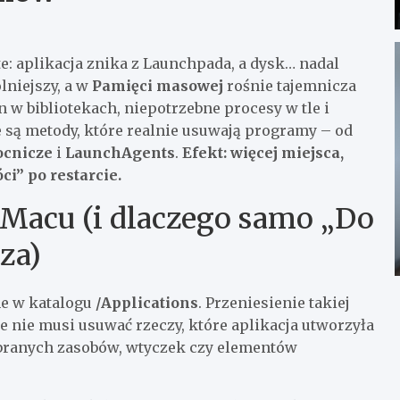
e: aplikacja znika z Launchpada, a dysk… nadal
lniejszy, a w
Pamięci masowej
rośnie tajemnicza
 w bibliotekach, niepotrzebne procesy w tle i
e są metody, które realnie usuwają programy – od
ocnicze
i
LaunchAgents
.
Efekt: więcej miejsca,
ci” po restarcie.
 Macu (i dlaczego samo „Do
za)
e w katalogu
/Applications
. Przeniesienie takiej
e nie musi usuwać rzeczy, które aplikacja utworzyła
pobranych zasobów, wtyczek czy elementów