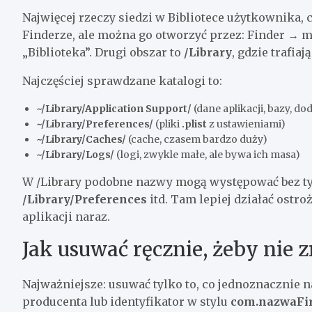
Najwięcej rzeczy siedzi w Bibliotece użytkownika, 
Finderze, ale można go otworzyć przez: Finder →
„Biblioteka”. Drugi obszar to
/Library
, gdzie trafi
Najczęściej sprawdzane katalogi to:
~/Library/Application Support/
(dane aplikacji, bazy, dod
~/Library/Preferences/
(pliki
.plist
z ustawieniami)
~/Library/Caches/
(cache, czasem bardzo duży)
~/Library/Logs/
(logi, zwykle małe, ale bywa ich masa)
W /Library podobne nazwy mogą występować bez tyld
/Library/Preferences
itd. Tam lepiej działać ostro
aplikacji naraz.
Jak usuwać ręcznie, żeby nie 
Najważniejsze: usuwać tylko to, co jednoznacznie n
producenta lub identyfikator w stylu
com.nazwaFi