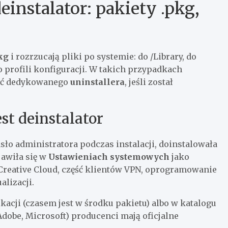
instalator: pakiety .pkg,
kg
i rozrzucają pliki po systemie: do /Library, do
 profili konfiguracji. W takich przypadkach
żyć dedykowanego
uninstallera
, jeśli został
st deinstalator
asło administratora podczas instalacji, doinstalowała
jawiła się w
Ustawieniach systemowych
jako
 Creative Cloud, część klientów VPN, oprogramowanie
alizacji.
ikacji (czasem jest w środku pakietu) albo w katalogu
(Adobe, Microsoft) producenci mają oficjalne