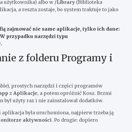
ka użytkownika) albo w
/Library
(Biblioteka
ikacja, a reszta zostaje, bo system traktuje to jako
ią zajmować nie same aplikacje, tylko ich dane:
ń. W przypadku narzędzi typu
y
.
nie z folderu Programy i
able), prostych narzędzi i części programów
.app
z
Aplikacje
, a potem opróżnić Kosz. Brzmi
am był użyty raz i nie zainstalował dodatków.
i aplikacja była uruchomiona, najpierw trzeba ją
onitorze aktywności
. Po drugie: dopiero