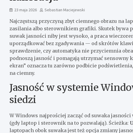
23 maja 2026
Sebastian Maciejewski
Najczęstszą przyczyną zbyt ciemnego obrazu na lap
zasilania albo sterownikiem grafiki. Skutek bywa 
suwak jasności niby jest wysoko, a praca wieczore
uporządkować bez zgadywania — od skrótów klawi
sprawdzenie, czy automatyka nie przyciemnia obrazu
podnoszą jasność i pomagają utrzymać sensowny ko
ekran” oznacza tu zarówno podbicie podświetlenia, 
na ciemny.
Jasność w systemie Windo
siedzi
W Windows najprościej zacząć od suwaka jasności 
(gdy laptop i sterownik na to pozwalają). Ścieżka:
U
laptopach obok suwaka jest też opcja zmiany jasnośc