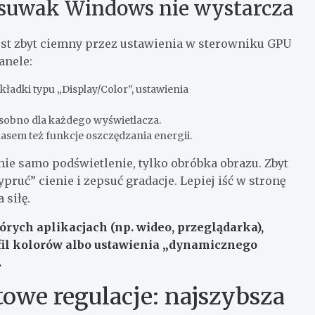
y suwak Windows nie wystarcza
jest zbyt ciemny przez ustawienia w sterowniku GPU
anele:
akładki typu „Display/Color”, ustawienia
 osobno dla każdego wyświetlacza.
czasem też funkcje oszczędzania energii.
nie samo podświetlenie, tylko obróbka obrazu. Zbyt
ruć” cienie i zepsuć gradacje. Lepiej iść w stronę
 siłę.
órych aplikacjach (np. wideo, przeglądarka),
ofil kolorów albo ustawienia „dynamicznego
.
towe regulacje: najszybsza