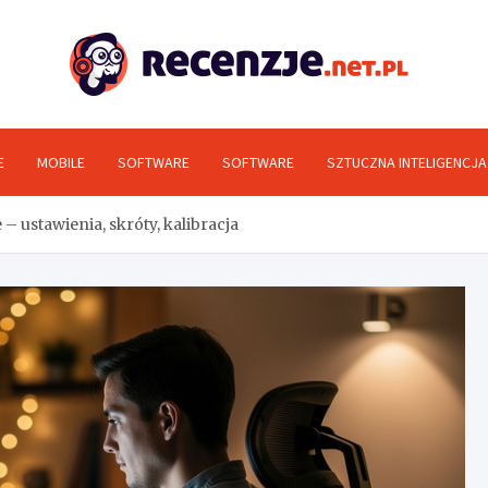
Rec
E
MOBILE
SOFTWARE
SOFTWARE
SZTUCZNA INTELIGENCJA
 – ustawienia, skróty, kalibracja