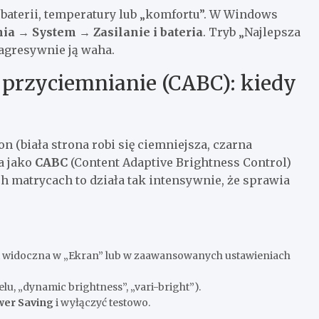
 baterii, temperatury lub „komfortu”. W Windows
ia → System → Zasilanie i bateria
. Tryb „Najlepsza
 agresywnie ją waha.
 przyciemnianie (CABC): kiedy
on (biała strona robi się ciemniejsza, czarna
na jako
CABC
(Content Adaptive Brightness Control)
 matrycach to działa tak intensywnie, że sprawia
est widoczna w „Ekran” lub w zaawansowanych ustawieniach
u, „dynamic brightness”, „vari-bright”).
wer Saving
i wyłączyć testowo.