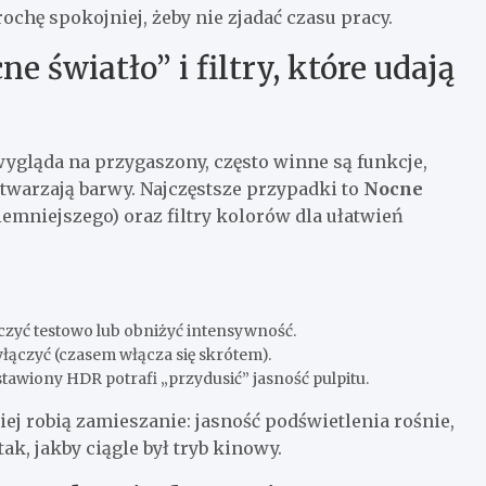
trochę spokojniej, żeby nie zjadać czasu pracy.
e światło” i filtry, które udają
 wygląda na przygaszony, często winne są funkcje,
etwarzają barwy. Najczęstsze przypadki to
Nocne
iemniejszego) oraz filtry kolorów dla ułatwień
zyć testowo lub obniżyć intensywność.
łączyć (czasem włącza się skrótem).
 ustawiony HDR potrafi „przydusić” jasność pulpitu.
iej robią zamieszanie: jasność podświetlenia rośnie,
k, jakby ciągle był tryb kinowy.