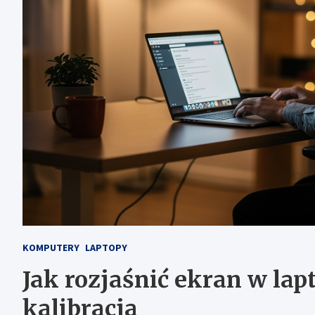
KOMPUTERY
LAPTOPY
Jak rozjaśnić ekran w lapt
kalibracja