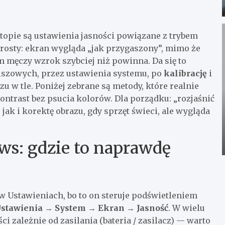
topie są ustawienia jasności powiązane z trybem
prosty: ekran wygląda „jak przygaszony”, mimo że
m męczy wzrok szybciej niż powinna. Da się to
szowych, przez ustawienia systemu, po
kalibrację
i
 w tle. Poniżej zebrane są metody, które realnie
ntrast bez psucia kolorów. Dla porządku: „rozjaśnić
jak i korektę obrazu, gdy sprzęt świeci, ale wygląda
ws: gdzie to naprawdę
w Ustawieniach, bo to on steruje podświetleniem
stawienia → System → Ekran → Jasność
. W wielu
i zależnie od zasilania (bateria / zasilacz) — warto