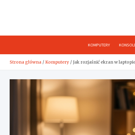
Skip
to
content
KOMPUTERY
KONSOL
Strona główna
Komputery
Jak rozjaśnić ekran w laptopie