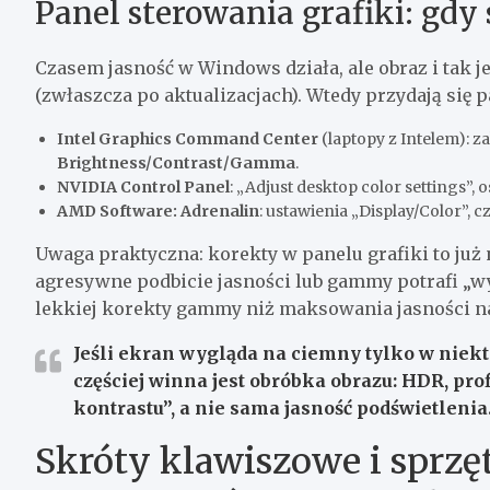
Panel sterowania grafiki: gd
Czasem jasność w Windows działa, ale obraz i tak 
(zwłaszcza po aktualizacjach). Wtedy przydają się p
Intel Graphics Command Center
(laptopy z Intelem): z
Brightness/Contrast/Gamma
.
NVIDIA Control Panel
: „Adjust desktop color settings”,
AMD Software: Adrenalin
: ustawienia „Display/Color”, 
Uwaga praktyczna: korekty w panelu grafiki to już 
agresywne podbicie jasności lub gammy potrafi „wyp
lekkiej korekty gammy niż maksowania jasności na
Jeśli ekran wygląda na ciemny tylko w niekt
częściej winna jest obróbka obrazu: HDR, pr
kontrastu”, a nie sama jasność podświetlenia
Skróty klawiszowe i sprzę