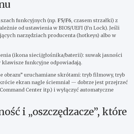
anu
iszach funkcyjnych (np.
F5/F6
, czasem strzałki) z
leżnie od ustawienia w BIOS/UEFI (Fn Lock). Jeśli
ujących narzędziach producenta (hotkeys) albo w
enia (ikona sieci/głośnika/baterii): suwak jasności
zy klawisze funkcyjne odpowiadają.
e obrazu” uruchamiane skrótami: tryb filmowy, tryb
krócie ekran nagle ściemniał — dobrze jest przejrzeć
 Command Center itp.) i wyłączyć automatyczne
ość i „oszczędzacze”, które