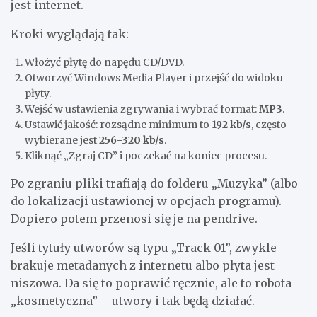
jest internet.
Kroki wyglądają tak:
Włożyć płytę do napędu CD/DVD.
Otworzyć Windows Media Player i przejść do widoku
płyty.
Wejść w ustawienia zgrywania i wybrać format:
MP3
.
Ustawić jakość: rozsądne minimum to
192 kb/s
, często
wybierane jest
256–320 kb/s
.
Kliknąć „Zgraj CD” i poczekać na koniec procesu.
Po zgraniu pliki trafiają do folderu „Muzyka” (albo
do lokalizacji ustawionej w opcjach programu).
Dopiero potem przenosi się je na pendrive.
Jeśli tytuły utworów są typu „Track 01”, zwykle
brakuje metadanych z internetu albo płyta jest
niszowa. Da się to poprawić ręcznie, ale to robota
„kosmetyczna” – utwory i tak będą działać.