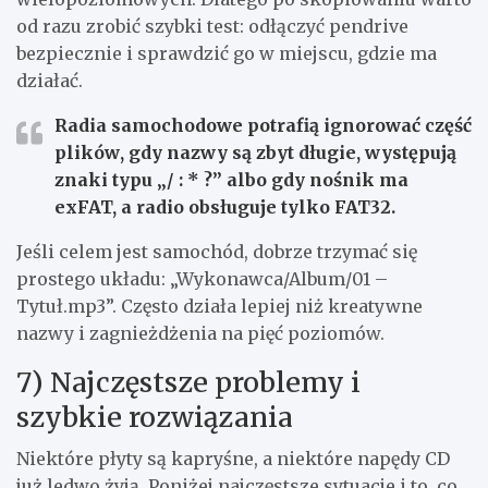
od razu zrobić szybki test: odłączyć pendrive
bezpiecznie i sprawdzić go w miejscu, gdzie ma
działać.
Radia samochodowe potrafią ignorować część
plików
, gdy nazwy są zbyt długie, występują
znaki typu „/ : * ?” albo gdy nośnik ma
exFAT, a radio obsługuje tylko FAT32.
Jeśli celem jest samochód, dobrze trzymać się
prostego układu: „Wykonawca/Album/01 –
Tytuł.mp3”. Często działa lepiej niż kreatywne
nazwy i zagnieżdżenia na pięć poziomów.
7) Najczęstsze problemy i
szybkie rozwiązania
Niektóre płyty są kapryśne, a niektóre napędy CD
już ledwo żyją. Poniżej najczęstsze sytuacje i to, co