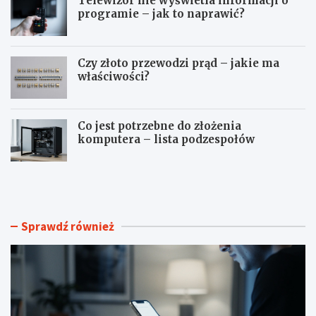
Telewizor nie wyświetla informacji o
programie – jak to naprawić?
Czy złoto przewodzi prąd – jakie ma
właściwości?
Co jest potrzebne do złożenia
komputera – lista podzespołów
J
T
a
e
k
l
z
e
r
w
Sprawdź również
o
i
b
z
i
o
ć
r
p
n
r
i
y
e