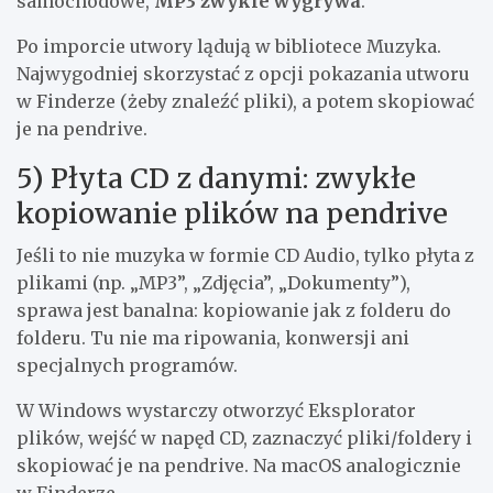
samochodowe,
MP3 zwykle wygrywa
.
Po imporcie utwory lądują w bibliotece Muzyka.
Najwygodniej skorzystać z opcji pokazania utworu
w Finderze (żeby znaleźć pliki), a potem skopiować
je na pendrive.
5) Płyta CD z danymi: zwykłe
kopiowanie plików na pendrive
Jeśli to nie muzyka w formie CD Audio, tylko płyta z
plikami (np. „MP3”, „Zdjęcia”, „Dokumenty”),
sprawa jest banalna: kopiowanie jak z folderu do
folderu. Tu nie ma ripowania, konwersji ani
specjalnych programów.
W Windows wystarczy otworzyć Eksplorator
plików, wejść w napęd CD, zaznaczyć pliki/foldery i
skopiować je na pendrive. Na macOS analogicznie
w Finderze.