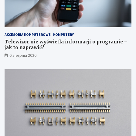
a
r
k
a
r
m
o
i
k
e
p
–
AKCESORIA KOMPUTEROWE
KOMPUTERY
o
j
Telewizor nie wyświetla informacji o programie –
k
a
jak to naprawić?
r
k
6 sierpnia 2026
o
t
k
o
u
n
a
p
r
a
w
i
ć
?