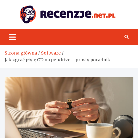
Skip
to
content
Rece
Strona główna
Software
Jak zgrać płytę CD na pendrive – prosty poradnik