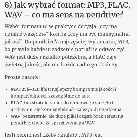
8) Jak wybrać format: MP3, FLAC,
WAV – co ma sens na pendrive?
Wybór formatu to w praktyce decyzja „czy ma
działać wszędzie” kontra „czy ma być maksymalna
jakość”. Do pendrive’a najczęściej wybiera się MP3,
bo prawie każde urządzenie potrafi je odtworzyć.
WAV jest duży i rzadko potrzebny, a FLAC daje
świetną jakość, ale nie każde radio go obsłuży.
Proste zasady:
MP3 256–320 kb/s
: najlepszy kompromis jakości i
kompatybilności, szczególnie do auta.
FLAC
: bezstratnie, super do domowego sprzętu i
archiwum, ale kompatybilność zależy od urządzenia.
WAV
: bezstratnie, ale duże pliki i często brak sensu na
pendrive, chyba że sprzęt wymaga WAV.
Jeśli celem jest „żeby działało”, MP3 jest