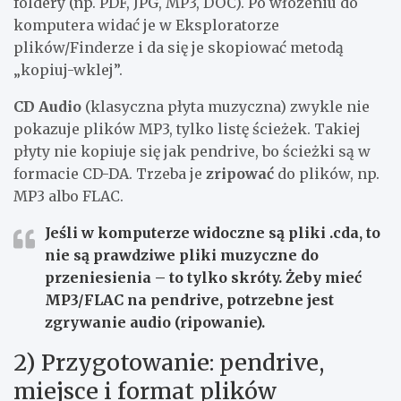
foldery (np. PDF, JPG, MP3, DOC). Po włożeniu do
komputera widać je w Eksploratorze
plików/Finderze i da się je skopiować metodą
„kopiuj-wklej”.
CD Audio
(klasyczna płyta muzyczna) zwykle nie
pokazuje plików MP3, tylko listę ścieżek. Takiej
płyty nie kopiuje się jak pendrive, bo ścieżki są w
formacie CD-DA. Trzeba je
zripować
do plików, np.
MP3 albo FLAC.
Jeśli w komputerze widoczne są pliki .cda
, to
nie są prawdziwe pliki muzyczne do
przeniesienia – to tylko skróty. Żeby mieć
MP3/FLAC na pendrive, potrzebne jest
zgrywanie audio (ripowanie).
2) Przygotowanie: pendrive,
miejsce i format plików