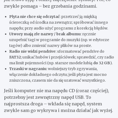
zwykle pomaga – bez grzebania godzinami.
Płyta nie chce się odczytać
: przetrzeć ją miękką
ściereczką od środka na zewnątrz; spróbować innego
napędu; przy audio użyć programu z korekcją błędów.
Utwory mają złe nazwy / brak albumu
: ręcznie
uzupełnić tagi w programie do muzyki (np. w edytorze
tagów) albo zmienić nazwy plików na proste.
Radio nie widzi pendrive
: sformatować pendrive do
FAT32
; unikać hubów i przejściówek; sprawdzić, czy radio
ma limit pojemności (np. starsze modele lubią
do 32 GB
).
Trzaski w nagraniu
: wolniejszy tryb zgrywania,
włączenie dokładnego odczytu; jeśli płyta jest mocno
zniszczona, czasem nie da się uratować wszystkiego.
Jeśli komputer nie ma napędu CD (coraz częściej),
potrzebny jest zewnętrzny napęd USB. To
najprostsza droga – wkłada się napęd, system
zwykle sam go wykrywa i można działać jak wyżej.