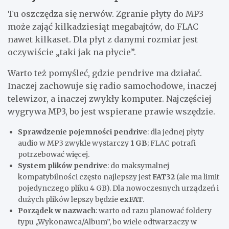
Tu oszczędza się nerwów. Zgranie płyty do MP3
może zająć kilkadziesiąt megabajtów, do FLAC
nawet kilkaset. Dla płyt z danymi rozmiar jest
oczywiście „taki jak na płycie”.
Warto też pomyśleć, gdzie pendrive ma działać.
Inaczej zachowuje się radio samochodowe, inaczej
telewizor, a inaczej zwykły komputer. Najczęściej
wygrywa MP3, bo jest wspierane prawie wszędzie.
Sprawdzenie pojemności pendrive
: dla jednej płyty
audio w MP3 zwykle wystarczy
1 GB
; FLAC potrafi
potrzebować więcej.
System plików pendrive
: do maksymalnej
kompatybilności często najlepszy jest
FAT32
(ale ma limit
pojedynczego pliku 4 GB). Dla nowoczesnych urządzeń i
dużych plików lepszy będzie
exFAT
.
Porządek w nazwach
: warto od razu planować foldery
typu „Wykonawca/Album”, bo wiele odtwarzaczy w