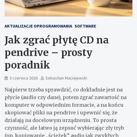
AKTUALIZACJE OPROGRAMOWANIA
SOFTWARE
Jak zgrać płytę CD na
pendrive – prosty
poradnik
3 czerwca 2026
Sebastian Maciejewski
Najpierw trzeba sprawdzić, co dokładnie jest na
płycie (audio czy dane), potem zgrać zawartość na
komputer w odpowiednim formacie, a na końcu
skopiować pliki na pendrive i upewnić się, że
działają na docelowym urządzeniu. To prosta
czynność, ale łatwo ją zepsuć wybierając zły tryb
(np. kopiowanie „ścieżek” audio jak zwykłych