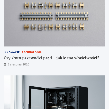
a
w
i
ć
?
INNOWACJE
TECHNOLOGIA
Czy złoto przewodzi prąd – jakie ma właściwości?
5 sierpnia 2026