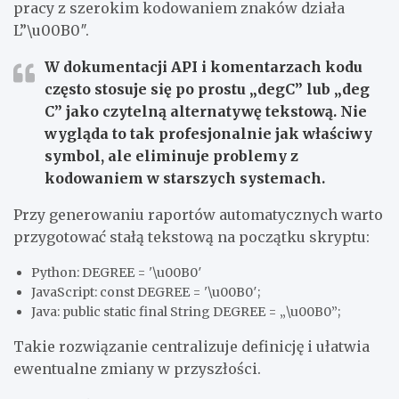
pracy z szerokim kodowaniem znaków działa
L”\u00B0″.
W dokumentacji API i komentarzach kodu
często stosuje się po prostu „degC” lub „deg
C” jako czytelną alternatywę tekstową. Nie
wygląda to tak profesjonalnie jak właściwy
symbol, ale eliminuje problemy z
kodowaniem w starszych systemach.
Przy generowaniu raportów automatycznych warto
przygotować stałą tekstową na początku skryptu:
Python: DEGREE = '\u00B0′
JavaScript: const DEGREE = '\u00B0′;
Java: public static final String DEGREE = „\u00B0”;
Takie rozwiązanie centralizuje definicję i ułatwia
ewentualne zmiany w przyszłości.