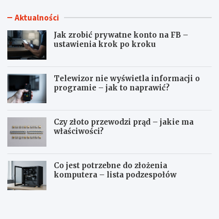
Aktualności
Jak zrobić prywatne konto na FB –
ustawienia krok po kroku
Telewizor nie wyświetla informacji o
programie – jak to naprawić?
Czy złoto przewodzi prąd – jakie ma
właściwości?
Co jest potrzebne do złożenia
komputera – lista podzespołów
J
T
a
e
k
l
z
e