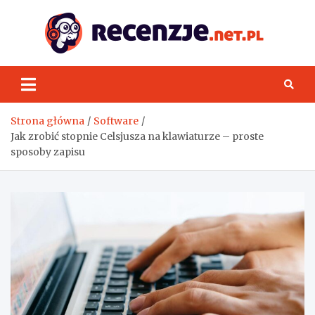
Skip
to
content
Rece
Strona główna
Software
Jak zrobić stopnie Celsjusza na klawiaturze – proste
sposoby zapisu