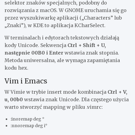
selektor znaków specjalnych, podobny do
rozwiązania z macOS. W GNOME uruchamia się go
przez wyszukiwarkę aplikacji („Characters” lub
„Znaki”), w KDE to aplikacja KCharSelect.
W terminalach i edytorach tekstowych działają
kody Unicode. Sekwencja
Ctrl + Shift + U,
następnie 00B0 i Enter
wstawia znak stopnia.
Metoda uniwersalna, ale wymaga zapamiętania
kodu hex.
Vim i Emacs
W Vimie w trybie insert mode kombinacja
Ctrl + V,
u, 00b0
wstawia znak Unicode. Dla częstego użycia
warto stworzyć mapping w pliku .vimrc:
:inoremap
deg °
:nnoremap
deg i°