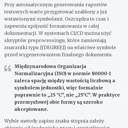
Przy automatycznym generowaniu raportów
testowych warto przygotować szablony z już
wstawionymi symbolami. Oszczędza to czas i
zapewnia spójność formatowania w całej
dokumentacji. W systemach CI/CD można użyć
skryptów preprocessingu, które zamieniają
znaczniki typu {{DEGREE}} na właściwe symbole
przed wygenerowaniem finalnego dokumentu.
Międzynarodowa Organizacja
Normalizacyjna (ISO) w normie 80000-1
zaleca spację między wartością liczbową a
symbolem jednostki, więc formalnie
poprawnie to „25 °C”, nie „25°C”. W praktyce
przemysłowej obie formy są szeroko
akceptowane.
Wybór metody zapisu znaku stopnia zależy
głównie od środowiska pracy i częstotliwości