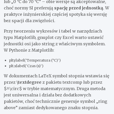
lub „0 °C do 70 °C” – obie wersje są akceptowalne,
choć normy SI preferują
spację przed jednostką
. W
praktyce inżynierskiej częściej spotyka się wersję
bez spacji dla zwięzłości.
Przy tworzeniu wykresów i tabel w narzędziach
typu Matplotlib, gnuplot czy Excel warto ustawić
jednostki osi jako string z właściwym symbolem.
W Pythonie z Matplotlib:
plt.ylabel(’Temperatura (°C)’)
plt.xlabel(’Czas (s)’)
W dokumentach LaTeX symbol stopnia wstawia się
przez
\textdegree
z pakietu textcomp lub przez
$^\circ$ w trybie matematycznym. Druga metoda
jest uniwersalna i działa bez dodatkowych
pakietów, choć technicznie generuje symbol „ring
above” zamiast dedykowanego znaku stopnia.