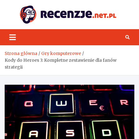
Skip
to
content
Rece
Strona główna
Gry komputerowe
Kody do Heroes 3: Kompletne zestawienie dla fanów
strategii