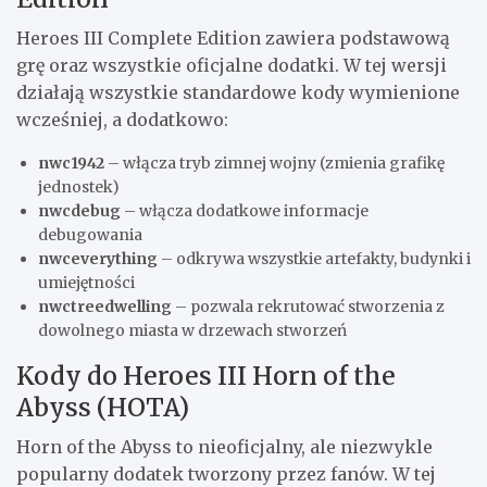
Heroes III Complete Edition zawiera podstawową
grę oraz wszystkie oficjalne dodatki. W tej wersji
działają wszystkie standardowe kody wymienione
wcześniej, a dodatkowo:
nwc1942
– włącza tryb zimnej wojny (zmienia grafikę
jednostek)
nwcdebug
– włącza dodatkowe informacje
debugowania
nwceverything
– odkrywa wszystkie artefakty, budynki i
umiejętności
nwctreedwelling
– pozwala rekrutować stworzenia z
dowolnego miasta w drzewach stworzeń
Kody do Heroes III Horn of the
Abyss (HOTA)
Horn of the Abyss to nieoficjalny, ale niezwykle
popularny dodatek tworzony przez fanów. W tej