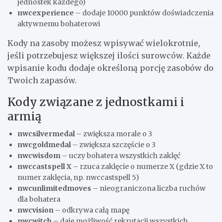
jednostek każdego)
nwcexperience
– dodaje 10000 punktów doświadczenia
aktywnemu bohaterowi
Kody na zasoby możesz wpisywać wielokrotnie,
jeśli potrzebujesz większej ilości surowców. Każde
wpisanie kodu dodaje określoną porcję zasobów do
Twoich zapasów.
Kody związane z jednostkami i
armią
nwcsilvermedal
– zwiększa morale o 3
nwcgoldmedal
– zwiększa szczęście o 3
nwcwisdom
– uczy bohatera wszystkich zaklęć
nwccastspell X
– rzuca zaklęcie o numerze X (gdzie X to
numer zaklęcia, np. nwccastspell 5)
nwcunlimitedmoves
– nieograniczona liczba ruchów
dla bohatera
nwcvision
– odkrywa całą mapę
nwcwitch
– daje możliwość rekrutacji wszystkich