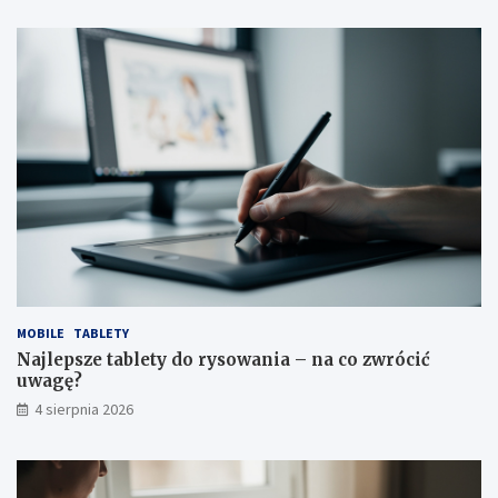
p
d
o
y
ł
ó
w
MOBILE
TABLETY
Najlepsze tablety do rysowania – na co zwrócić
uwagę?
4 sierpnia 2026