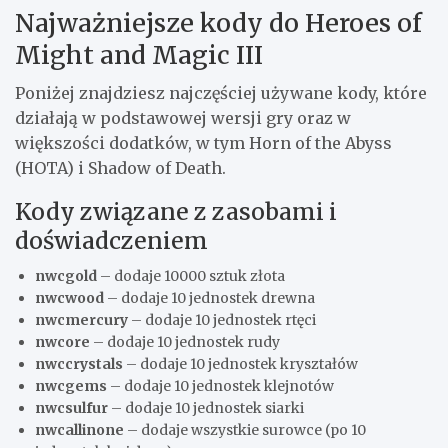
Najważniejsze kody do Heroes of
Might and Magic III
Poniżej znajdziesz najczęściej używane kody, które
działają w podstawowej wersji gry oraz w
większości dodatków, w tym Horn of the Abyss
(HOTA) i Shadow of Death.
Kody związane z zasobami i
doświadczeniem
nwcgold
– dodaje 10000 sztuk złota
nwcwood
– dodaje 10 jednostek drewna
nwcmercury
– dodaje 10 jednostek rtęci
nwcore
– dodaje 10 jednostek rudy
nwccrystals
– dodaje 10 jednostek kryształów
nwcgems
– dodaje 10 jednostek klejnotów
nwcsulfur
– dodaje 10 jednostek siarki
nwcallinone
– dodaje wszystkie surowce (po 10