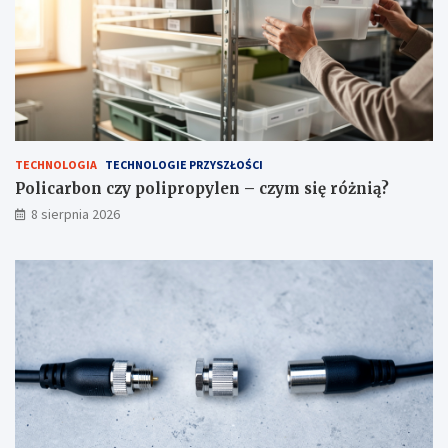
ę
r
ó
ż
n
i
ą
?
TECHNOLOGIA
TECHNOLOGIE PRZYSZŁOŚCI
Policarbon czy polipropylen – czym się różnią?
8 sierpnia 2026