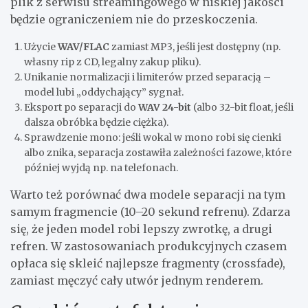
plik z serwisu streamingowego w niskiej jakości
będzie ograniczeniem nie do przeskoczenia.
Użycie
WAV/FLAC
zamiast MP3, jeśli jest dostępny (np.
własny rip z CD, legalny zakup pliku).
Unikanie normalizacji i limiterów przed separacją –
model lubi „oddychający” sygnał.
Eksport po separacji do
WAV 24-bit
(albo 32-bit float, jeśli
dalsza obróbka będzie ciężka).
Sprawdzenie mono: jeśli wokal w mono robi się cienki
albo znika, separacja zostawiła zależności fazowe, które
później wyjdą np. na telefonach.
Warto też porównać dwa modele separacji na tym
samym fragmencie (10–20 sekund refrenu). Zdarza
się, że jeden model robi lepszy zwrotkę, a drugi
refren. W zastosowaniach produkcyjnych czasem
opłaca się skleić najlepsze fragmenty (crossfade),
zamiast męczyć cały utwór jednym renderem.