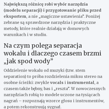
Największą różnicę robi wybór narzędzia
(modelu separacji) i przygotowanie pliku przed
eksportem
, a nie „magiczne ustawienia”. Poniżej
zebrane są sprawdzone narzędzia i praktyczne
metody, które realnie działają w domowych
warunkach i w studiu.
Na czym polega separacja
wokalu i dlaczego czasem brzmi
„jak spod wody”
Oddzielenie wokalu od muzyki (tzw. stem
separation) to próba rozdzielenia miksu stereo na
osobne ścieżki: zwykle
vocals
i
instrumental
, a
czasem także bębny, bas i „reszta”. W nowoczesnych
narzędziach robią to modele uczone na tysiącach
nagrań – rozpoznają wzorce głosu i instrumentów,
a potem rekonstruują sygnał.