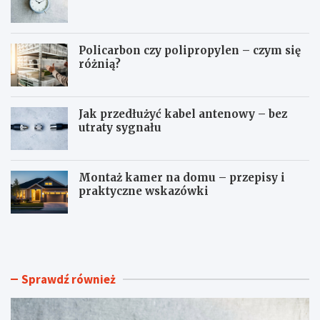
Policarbon czy polipropylen – czym się
różnią?
Jak przedłużyć kabel antenowy – bez
utraty sygnału
Montaż kamer na domu – przepisy i
praktyczne wskazówki
J
P
a
o
k
l
u
i
s
c
Sprawdź również
t
a
a
r
w
b