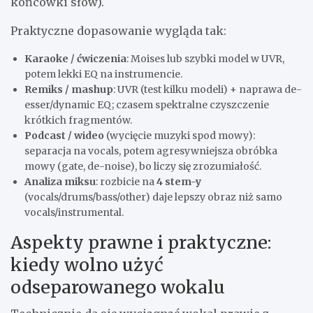
końcówki słów).
Praktyczne dopasowanie wygląda tak:
Karaoke / ćwiczenia
: Moises lub szybki model w UVR,
potem lekki EQ na instrumencie.
Remiks / mashup
: UVR (test kilku modeli) + naprawa de-
esser/dynamic EQ; czasem spektralne czyszczenie
krótkich fragmentów.
Podcast / wideo
(wycięcie muzyki spod mowy):
separacja na vocals, potem agresywniejsza obróbka
mowy (gate, de-noise), bo liczy się zrozumiałość.
Analiza miksu
: rozbicie na
4 stem-y
(vocals/drums/bass/other) daje lepszy obraz niż samo
vocals/instrumental.
Aspekty prawne i praktyczne:
kiedy wolno użyć
odseparowanego wokalu