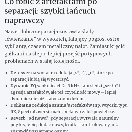
Co robić z artefaktami po
separacji: szybki łańcuch
naprawczy
Nawet dobra separacja zostawia ślady:
„ćwierkanie” w wysokich, falujący pogłos, ostre
sybilanty, czasem metaliczny nalot. Zamiast kręcić
gałkami na ślepo, lepiej przejść po typowych
problemach w stałej kolejności.
De-esser
na wokalu: redukcja „s”, „ś”, „c”, które po
separacji lubią się wyostrzyć.
Dynamic EQ
w okolicach 2–5 kHz: tam siedzi „szkło” i
agresja artefaktów, ale też czytelność mowy – lepiej
dynamicznie niż statycznym dołem.
Delikatna redukcja szumu/artefaktów
(np. wtyczki typu
RX, SpectraLayers): mało, bo łatwo zabić powietrze.
Reverb „od nowa”
: gdy separacja wyrwała naturalny
pogłos, lepiej dodać nowy, krótki i kontrolowany, niż
zostawić poszarpane ogony.