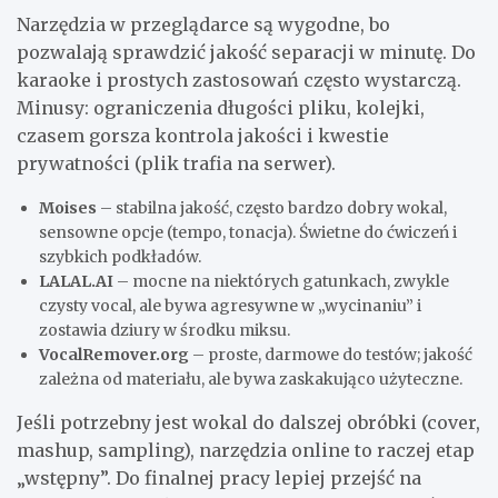
Narzędzia w przeglądarce są wygodne, bo
pozwalają sprawdzić jakość separacji w minutę. Do
karaoke i prostych zastosowań często wystarczą.
Minusy: ograniczenia długości pliku, kolejki,
czasem gorsza kontrola jakości i kwestie
prywatności (plik trafia na serwer).
Moises
– stabilna jakość, często bardzo dobry wokal,
sensowne opcje (tempo, tonacja). Świetne do ćwiczeń i
szybkich podkładów.
LALAL.AI
– mocne na niektórych gatunkach, zwykle
czysty vocal, ale bywa agresywne w „wycinaniu” i
zostawia dziury w środku miksu.
VocalRemover.org
– proste, darmowe do testów; jakość
zależna od materiału, ale bywa zaskakująco użyteczne.
Jeśli potrzebny jest wokal do dalszej obróbki (cover,
mashup, sampling), narzędzia online to raczej etap
„wstępny”. Do finalnej pracy lepiej przejść na