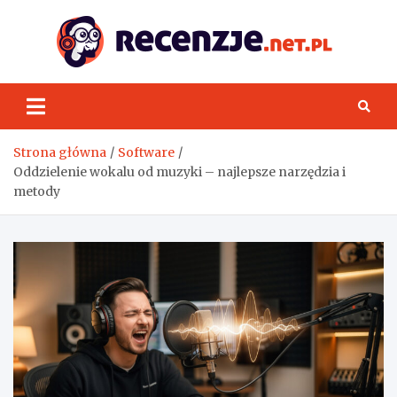
Skip
to
content
Rece
Strona główna
Software
Oddzielenie wokalu od muzyki – najlepsze narzędzia i
metody