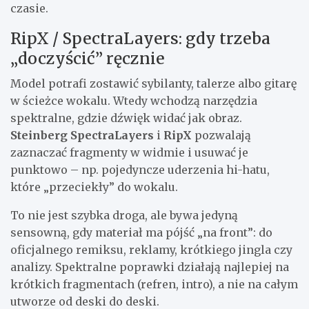
czasie.
RipX / SpectraLayers: gdy trzeba
„doczyścić” ręcznie
Model potrafi zostawić sybilanty, talerze albo gitarę
w ścieżce wokalu. Wtedy wchodzą narzędzia
spektralne, gdzie dźwięk widać jak obraz.
Steinberg SpectraLayers
i
RipX
pozwalają
zaznaczać fragmenty w widmie i usuwać je
punktowo – np. pojedyncze uderzenia hi-hatu,
które „przeciekły” do wokalu.
To nie jest szybka droga, ale bywa jedyną
sensowną, gdy materiał ma pójść „na front”: do
oficjalnego remiksu, reklamy, krótkiego jingla czy
analizy. Spektralne poprawki działają najlepiej na
krótkich fragmentach (refren, intro), a nie na całym
utworze od deski do deski.