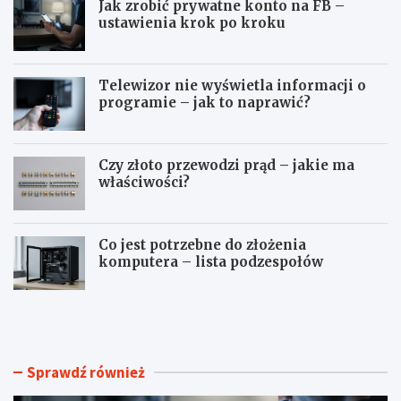
Jak zrobić prywatne konto na FB –
ustawienia krok po kroku
Telewizor nie wyświetla informacji o
programie – jak to naprawić?
Czy złoto przewodzi prąd – jakie ma
właściwości?
Co jest potrzebne do złożenia
komputera – lista podzespołów
J
T
a
e
k
l
z
e
r
w
Sprawdź również
o
i
b
z