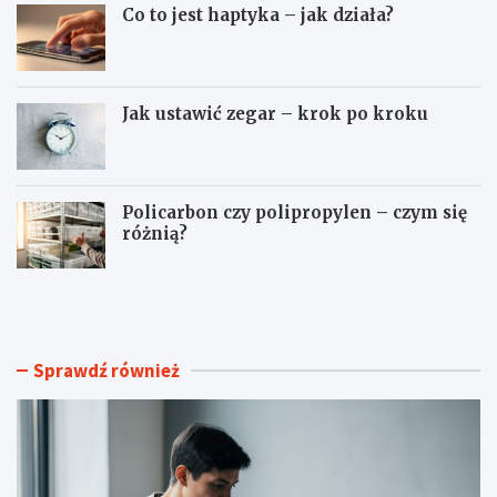
Co to jest haptyka – jak działa?
Jak ustawić zegar – krok po kroku
Policarbon czy polipropylen – czym się
różnią?
J
C
a
o
k
t
n
o
a
j
Sprawdź również
ł
e
a
s
d
t
o
h
w
a
a
p