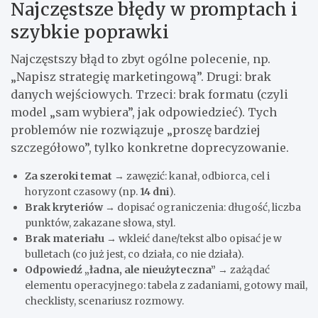
Najczęstsze błędy w promptach i
szybkie poprawki
Najczęstszy błąd to zbyt ogólne polecenie, np.
„Napisz strategię marketingową”. Drugi: brak
danych wejściowych. Trzeci: brak formatu (czyli
model „sam wybiera”, jak odpowiedzieć). Tych
problemów nie rozwiązuje „proszę bardziej
szczegółowo”, tylko konkretne doprecyzowanie.
Za szeroki temat
→ zawęzić: kanał, odbiorca, cel i
horyzont czasowy (np.
14 dni
).
Brak kryteriów
→ dopisać ograniczenia: długość, liczba
punktów, zakazane słowa, styl.
Brak materiału
→ wkleić dane/tekst albo opisać je w
bulletach (co już jest, co działa, co nie działa).
Odpowiedź „ładna, ale nieużyteczna”
→ zażądać
elementu operacyjnego: tabela z zadaniami, gotowy mail,
checklisty, scenariusz rozmowy.