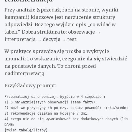
Przy analizie (sprzedaż, ruch na stronie, wyniki
kampanii) kluczowe jest narzucenie struktury
odpowiedzi. Bez tego wyjdzie opis „co widać w
tabeli”. Dobra struktura to: obserwacje →
interpretacja → decyzja → test.
W praktyce sprawdza się prośba o wykrycie
anomalii i o wskazanie, czego
nie da się
stwierdzić
na podstawie danych. To chroni przed
nadinterpretacją.
Przykładowy prompt:
Przeanalizuj dane poniżej. Wyjście w 4 częściach:

1) 5 najważniejszych obserwacji (same fakty),

2) możliwe przyczyny (hipotezy, oznacz pewność: niska/średnia/
3) rekomendacje działań na kolejne 7 dni,

4) czego nie da się wywnioskować bez dodatkowych danych (lista
DANE:

[Wklej tabelę/liczby]