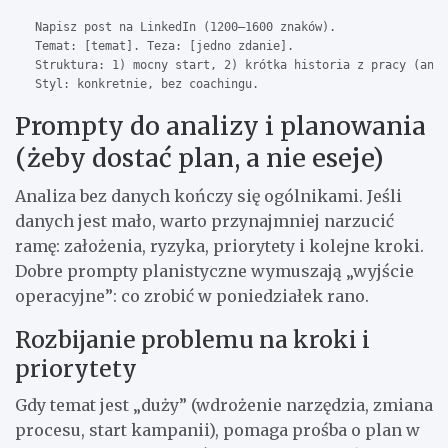
Napisz post na LinkedIn (1200–1600 znaków).

Temat: [temat]. Teza: [jedno zdanie].

Struktura: 1) mocny start, 2) krótka historia z pracy (anon
Styl: konkretnie, bez coachingu.
Prompty do analizy i planowania
(żeby dostać plan, a nie eseje)
Analiza bez danych kończy się ogólnikami. Jeśli
danych jest mało, warto przynajmniej narzucić
ramę: założenia, ryzyka, priorytety i kolejne kroki.
Dobre prompty planistyczne wymuszają „wyjście
operacyjne”: co zrobić w poniedziałek rano.
Rozbijanie problemu na kroki i
priorytety
Gdy temat jest „duży” (wdrożenie narzędzia, zmiana
procesu, start kampanii), pomaga prośba o plan w