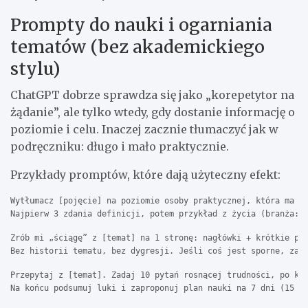
Prompty do nauki i ogarniania
tematów (bez akademickiego
stylu)
ChatGPT dobrze sprawdza się jako „korepetytor na
żądanie”, ale tylko wtedy, gdy dostanie informację o
poziomie i celu. Inaczej zacznie tłumaczyć jak w
podręczniku: długo i mało praktycznie.
Przykłady promptów, które dają użyteczny efekt:
Wytłumacz [pojęcie] na poziomie osoby praktycznej, która ma to
Najpierw 3 zdania definicji, potem przykład z życia (branża: 
Zrób mi „ściągę” z [temat] na 1 stronę: nagłówki + krótkie pun
Bez historii tematu, bez dygresji. Jeśli coś jest sporne, zaz
Przepytaj z [temat]. Zadaj 10 pytań rosnącej trudności, po każ
Na końcu podsumuj luki i zaproponuj plan nauki na 7 dni (15 m