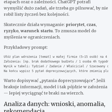
etapach oraz o zależności. ChatGPT potrafi
wymyślić dużo zadań, ale trzeba go pilnować, by nie
robił listy życzeń bez kolejności.
Skutecznie działa wymaganie:
priorytet
,
czas
,
ryzyko
,
warunek startu
. To zmusza model do
myślenia w ograniczeniach.
Przykładowy prompt:
Ułóż plan wdrożenia [temat] w małej firmie (5–15 osób) na 4 ty
Założenia: [np. brak dodatkowego budżetu / 1 osoba 4h tygodnio
Wynik w tabeli: Tydzień / Zadanie / Właściciel / Szacowany cza
Na końcu wypisz 5 pytań doprecyzowujących, które zmienią plan
Warto dopisywać „pytania doprecyzowujące”. Jeśli
brakuje informacji, model i tak pójdzie w założenia
— lepiej wyciągnąć te braki na wierzch.
Analiza danych: wnioski, anomalia,
rekomendacja