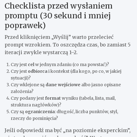
Checklista przed wysłaniem
promptu (30 sekund i mniej
poprawek)
Przed kliknięciem „Wyślij” warto przelecieć
prompt wzrokiem. To oszczędza czas, bo zamiast 5
iteracji zwykle wystarczą 1–2.
Czy jest
cel
w jednym zdaniu (co ma powstać)?
Czy jest
odbiorca
i kontekst (dla kogo, po co, w jakiej
sytuacji)?
Czy wklejone są
dane wejściowe
albo jasno opisane
założenia?
Czy podany jest
format
wyniku (tabela, lista, mail,
struktura nagłówków)?
Czy są
ograniczenia
: długość, liczba punktów, styl,
rzeczy do pominięcia?
Jeśli odpowiedź ma być „na poziomie eksperckim”,