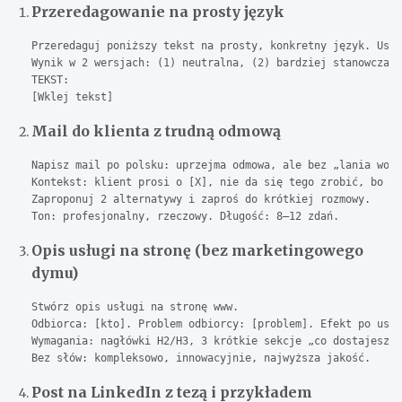
Przeredagowanie na prosty język
Przeredaguj poniższy tekst na prosty, konkretny język. Usuń
Wynik w 2 wersjach: (1) neutralna, (2) bardziej stanowcza. 
TEKST:

[Wklej tekst]
Mail do klienta z trudną odmową
Napisz mail po polsku: uprzejma odmowa, ale bez „lania wody
Kontekst: klient prosi o [X], nie da się tego zrobić, bo [p
Zaproponuj 2 alternatywy i zaproś do krótkiej rozmowy.

Ton: profesjonalny, rzeczowy. Długość: 8–12 zdań.
Opis usługi na stronę (bez marketingowego
dymu)
Stwórz opis usługi na stronę www.

Odbiorca: [kto]. Problem odbiorcy: [problem]. Efekt po usłu
Wymagania: nagłówki H2/H3, 3 krótkie sekcje „co dostajesz”,
Bez słów: kompleksowo, innowacyjnie, najwyższa jakość.
Post na LinkedIn z tezą i przykładem