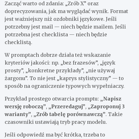
Zacząć warto od zdania: „Zrób X” oraz
doprecyzowania, jak ma wyglądać wynik. Format
jest ważniejszy niż ozdobniki językowe. Jeśli
potrzebny jest mail — niech będzie mailem. Jeśli
potrzebna jest checklista — niech będzie
checklistą.
W promptach dobrze działa też wskazanie
kryteriów jakości: np. „bez frazesów”, „język
prosty”, „konkretne przykłady”, „nie używaj
żargonu”. To nie jest „kaprys stylistyczny” — to
sposób na ograniczenie typowych wypełniaczy.
Przykład prostego otwarcia promptu:
„Napisz
wersję roboczą”
,
„Przeredaguj”
,
„Zaproponuj 3
warianty”
,
„Zrób tabelę porównawczą”
. Takie
czasowniki ustawiają tryb pracy modelu.
Jeśli odpowiedź ma być krótka, trzeba to