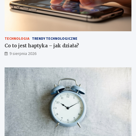
a
w
d
z
o
n
e
TECHNOLOGIA
TRENDY TECHNOLOGICZNE
s
Co to jest haptyka – jak działa?
p
9 sierpnia 2026
o
s
o
b
y