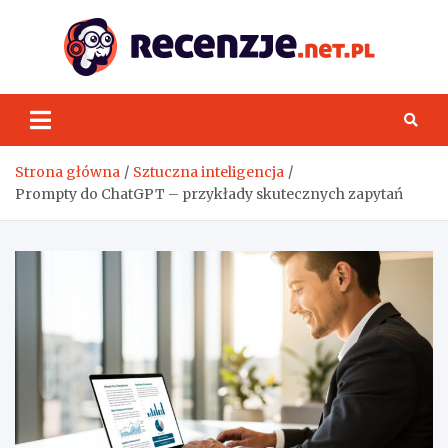
Skip
to
content
Rece
Strona główna
Sztuczna inteligencja
Prompty do ChatGPT – przykłady skutecznych zapytań