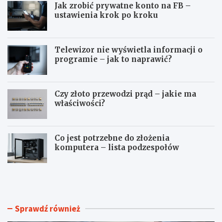
Jak zrobić prywatne konto na FB –
ustawienia krok po kroku
Telewizor nie wyświetla informacji o
programie – jak to naprawić?
Czy złoto przewodzi prąd – jakie ma
właściwości?
Co jest potrzebne do złożenia
komputera – lista podzespołów
J
T
a
e
k
l
z
e
r
w
Sprawdź również
o
i
b
z