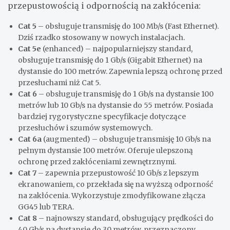
przepustowością i odpornością na zakłócenia:
Cat 5
– obsługuje transmisję do 100 Mb/s (Fast Ethernet).
Dziś rzadko stosowany w nowych instalacjach.
Cat 5e
(enhanced) – najpopularniejszy standard,
obsługuje transmisję do 1 Gb/s (Gigabit Ethernet) na
dystansie do 100 metrów. Zapewnia lepszą ochronę przed
przesłuchami niż Cat 5.
Cat 6
– obsługuje transmisję do 1 Gb/s na dystansie 100
metrów lub 10 Gb/s na dystansie do 55 metrów. Posiada
bardziej rygorystyczne specyfikacje dotyczące
przesłuchów i szumów systemowych.
Cat 6a
(augmented) – obsługuje transmisję 10 Gb/s na
pełnym dystansie 100 metrów. Oferuje ulepszoną
ochronę przed zakłóceniami zewnętrznymi.
Cat 7
– zapewnia przepustowość 10 Gb/s z lepszym
ekranowaniem, co przekłada się na wyższą odporność
na zakłócenia. Wykorzystuje zmodyfikowane złącza
GG45 lub TERA.
Cat 8
– najnowszy standard, obsługujący prędkości do
40 Gb/s na dystansie do 30 metrów, przeznaczony