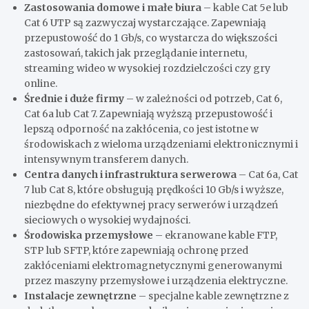
Zastosowania domowe i małe biura
– kable Cat 5e lub
Cat 6 UTP są zazwyczaj wystarczające. Zapewniają
przepustowość do 1 Gb/s, co wystarcza do większości
zastosowań, takich jak przeglądanie internetu,
streaming wideo w wysokiej rozdzielczości czy gry
online.
Średnie i duże firmy
– w zależności od potrzeb, Cat 6,
Cat 6a lub Cat 7. Zapewniają wyższą przepustowość i
lepszą odporność na zakłócenia, co jest istotne w
środowiskach z wieloma urządzeniami elektronicznymi i
intensywnym transferem danych.
Centra danych i infrastruktura serwerowa
– Cat 6a, Cat
7 lub Cat 8, które obsługują prędkości 10 Gb/s i wyższe,
niezbędne do efektywnej pracy serwerów i urządzeń
sieciowych o wysokiej wydajności.
Środowiska przemysłowe
– ekranowane kable FTP,
STP lub SFTP, które zapewniają ochronę przed
zakłóceniami elektromagnetycznymi generowanymi
przez maszyny przemysłowe i urządzenia elektryczne.
Instalacje zewnętrzne
– specjalne kable zewnętrzne z