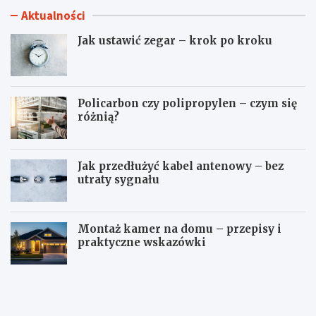
Aktualności
Jak ustawić zegar – krok po kroku
Policarbon czy polipropylen – czym się
różnią?
Jak przedłużyć kabel antenowy – bez
utraty sygnału
Montaż kamer na domu – przepisy i
praktyczne wskazówki
J
P
a
o
k
l
u
i