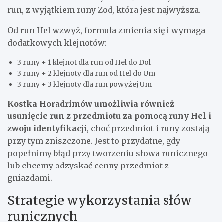
run, z wyjątkiem runy Zod, która jest najwyższa.
Od run Hel wzwyż, formuła zmienia się i wymaga
dodatkowych klejnotów:
3 runy + 1 klejnot dla run od Hel do Dol
3 runy + 2 klejnoty dla run od Hel do Um
3 runy + 3 klejnoty dla run powyżej Um
Kostka Horadrimów umożliwia również
usunięcie run z przedmiotu za pomocą runy Hel i
zwoju identyfikacji
, choć przedmiot i runy zostają
przy tym zniszczone. Jest to przydatne, gdy
popełnimy błąd przy tworzeniu słowa runicznego
lub chcemy odzyskać cenny przedmiot z
gniazdami.
Strategie wykorzystania słów
runicznych