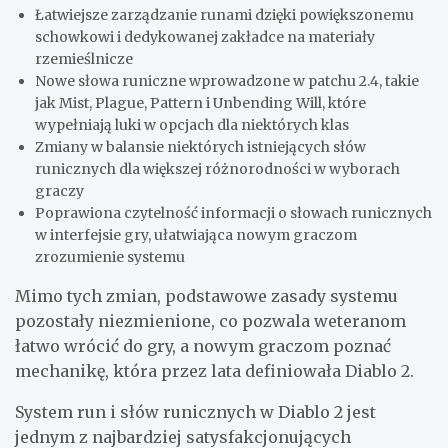
Łatwiejsze zarządzanie runami dzięki powiększonemu
schowkowi i dedykowanej zakładce na materiały
rzemieślnicze
Nowe słowa runiczne wprowadzone w patchu 2.4, takie
jak Mist, Plague, Pattern i Unbending Will, które
wypełniają luki w opcjach dla niektórych klas
Zmiany w balansie niektórych istniejących słów
runicznych dla większej różnorodności w wyborach
graczy
Poprawiona czytelność informacji o słowach runicznych
w interfejsie gry, ułatwiająca nowym graczom
zrozumienie systemu
Mimo tych zmian, podstawowe zasady systemu
pozostały niezmienione, co pozwala weteranom
łatwo wrócić do gry, a nowym graczom poznać
mechanikę, która przez lata definiowała Diablo 2.
System run i słów runicznych w Diablo 2 jest
jednym z najbardziej satysfakcjonujących