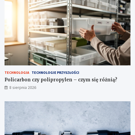
y
m
s
i
ę
r
ó
ż
n
i
ą
?
TECHNOLOGIA
TECHNOLOGIE PRZYSZŁOŚCI
Policarbon czy polipropylen – czym się różnią?
8 sierpnia 2026