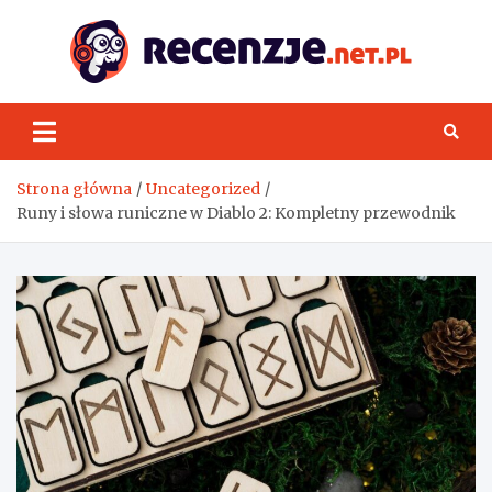
Skip
to
content
Rece
Strona główna
Uncategorized
Runy i słowa runiczne w Diablo 2: Kompletny przewodnik