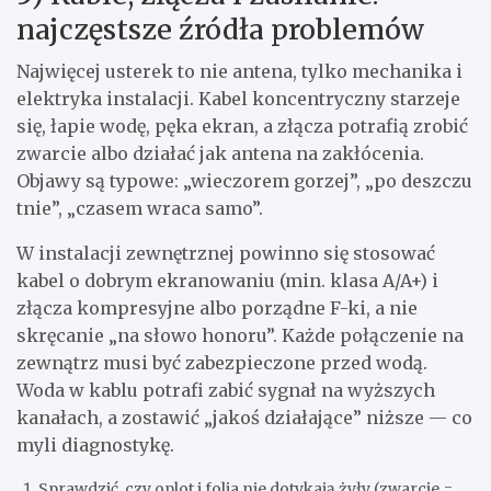
najczęstsze źródła problemów
Najwięcej usterek to nie antena, tylko mechanika i
elektryka instalacji. Kabel koncentryczny starzeje
się, łapie wodę, pęka ekran, a złącza potrafią zrobić
zwarcie albo działać jak antena na zakłócenia.
Objawy są typowe: „wieczorem gorzej”, „po deszczu
tnie”, „czasem wraca samo”.
W instalacji zewnętrznej powinno się stosować
kabel o dobrym ekranowaniu (min. klasa A/A+) i
złącza kompresyjne albo porządne F-ki, a nie
skręcanie „na słowo honoru”. Każde połączenie na
zewnątrz musi być zabezpieczone przed wodą.
Woda w kablu potrafi zabić sygnał na wyższych
kanałach, a zostawić „jakoś działające” niższe — co
myli diagnostykę.
Sprawdzić, czy oplot i folia nie dotykają żyły (zwarcie =