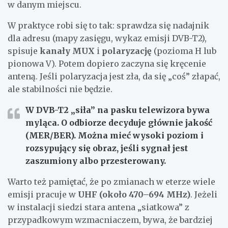
w danym miejscu.
W praktyce robi się to tak: sprawdza się nadajnik
dla adresu (mapy zasięgu, wykaz emisji DVB-T2),
spisuje
kanały MUX
i
polaryzację
(pozioma H lub
pionowa V). Potem dopiero zaczyna się kręcenie
anteną. Jeśli polaryzacja jest zła, da się „coś” złapać,
ale stabilności nie będzie.
W DVB-T2 „siła” na pasku telewizora bywa
myląca. O odbiorze decyduje głównie
jakość
(MER/BER). Można mieć wysoki poziom i
rozsypujący się obraz, jeśli sygnał jest
zaszumiony albo przesterowany.
Warto też pamiętać, że po zmianach w eterze wiele
emisji pracuje w
UHF (około 470–694 MHz)
. Jeżeli
w instalacji siedzi stara antena „siatkowa” z
przypadkowym wzmacniaczem, bywa, że bardziej