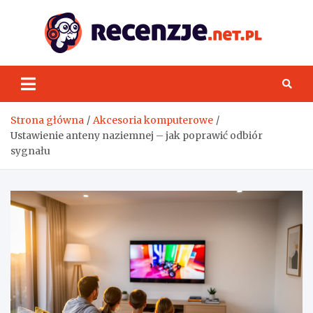
Skip
to
content
Rece
Strona główna
Akcesoria komputerowe
Ustawienie anteny naziemnej – jak poprawić odbiór
sygnału