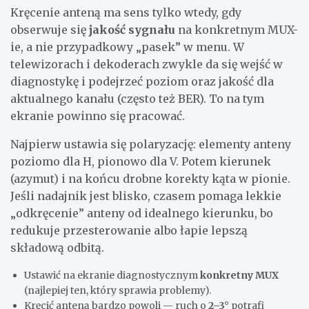
Kręcenie anteną ma sens tylko wtedy, gdy
obserwuje się
jakość sygnału
na konkretnym MUX-
ie, a nie przypadkowy „pasek” w menu. W
telewizorach i dekoderach zwykle da się wejść w
diagnostykę i podejrzeć poziom oraz jakość dla
aktualnego kanału (często też BER). To na tym
ekranie powinno się pracować.
Najpierw ustawia się polaryzację: elementy anteny
poziomo dla H, pionowo dla V. Potem kierunek
(azymut) i na końcu drobne korekty kąta w pionie.
Jeśli nadajnik jest blisko, czasem pomaga lekkie
„odkręcenie” anteny od idealnego kierunku, bo
redukuje przesterowanie albo łapie lepszą
składową odbitą.
Ustawić na ekranie diagnostycznym
konkretny MUX
(najlepiej ten, który sprawia problemy).
Kręcić anteną bardzo powoli — ruch o
2–3°
potrafi