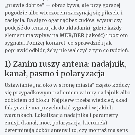
„prawie dobrze” — obraz bywa, ale przy gorszej
pogodzie albo wieczorem zaczynają się piksele i
zacięcia. Da się to ogarnąć bez cudów: wystarczy
podejść do tematu jak do układanki, gdzie każdy
element ma wpływ na
MER/BER
(jakość) i poziom
sygnału. Poniżej konkret: co sprawdzić i jak
poprawić odbiór, żeby nie walczyć z tym co tydzień.
1) Zanim ruszy antena: nadajnik,
kanał, pasmo i polaryzacja
Ustawianie „na oko w stronę miasta” często kończy
się przypadkowym trafieniem w inny nadajnik albo
odbiciem od bloku. Najpierw trzeba wiedzieć, skąd
faktycznie ma przychodzić sygnał i w jakich
warunkach. Lokalizacja nadajnika i parametry
emisji (kanał, moc, polaryzacja, kierunek)
determinują dobór anteny i to, czy montaż ma sens