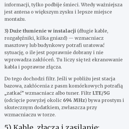
informacji, tylko podbije śmieci. Wtedy ważniejsza
jest antena o większym zysku i lepsze miejsce
montażu.
3) Duże tłumienie w instalacji
(długie kable,
rozgałęźniki, kilka gniazd) — wzmacniacz
masztowy lub budynkowy potrafi uratować
sytuację, o ile jest poprawnie dobrany i nie
wprowadza zakłóceń. Tu liczy się też ekranowanie
kabla i poprawne złącza.
Do tego dochodzi filtr. Jeśli w pobliżu jest stacja
bazowa, zakłócenia z pasm komórkowych potrafią
„zatkać” wzmacniacz albo tuner. Filtr
LTE/5G
(odcięcie powyżej okolic
694 MHz
) bywa prostym i
skutecznym dodatkiem, zwłaszcza przy
wzmacniaczu w torze.
5) Kable, złącza i zasilanie: