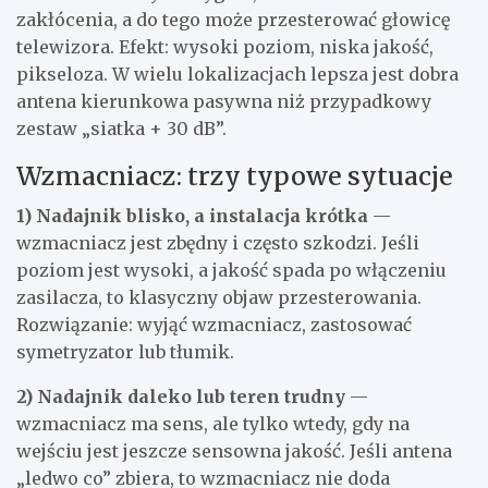
zakłócenia, a do tego może przesterować głowicę
telewizora. Efekt: wysoki poziom, niska jakość,
pikseloza. W wielu lokalizacjach lepsza jest dobra
antena kierunkowa pasywna niż przypadkowy
zestaw „siatka + 30 dB”.
Wzmacniacz: trzy typowe sytuacje
1) Nadajnik blisko, a instalacja krótka
—
wzmacniacz jest zbędny i często szkodzi. Jeśli
poziom jest wysoki, a jakość spada po włączeniu
zasilacza, to klasyczny objaw przesterowania.
Rozwiązanie: wyjąć wzmacniacz, zastosować
symetryzator lub tłumik.
2) Nadajnik daleko lub teren trudny
—
wzmacniacz ma sens, ale tylko wtedy, gdy na
wejściu jest jeszcze sensowna jakość. Jeśli antena
„ledwo co” zbiera, to wzmacniacz nie doda