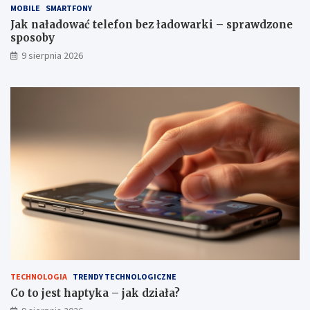
MOBILE
SMARTFONY
z
i
ł
a
Jak naładować telefon bez ładowarki – sprawdzone
a
ł
sposoby
d
a
9 sierpnia 2026
o
?
w
a
r
k
i
–
s
p
r
a
w
d
z
o
n
e
TECHNOLOGIA
TRENDY TECHNOLOGICZNE
s
Co to jest haptyka – jak działa?
p