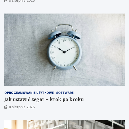
9 sierpnia 2026
o
s
o
b
y
OPROGRAMOWANIE UŻYTKOWE
SOFTWARE
Jak ustawić zegar – krok po kroku
8 sierpnia 2026