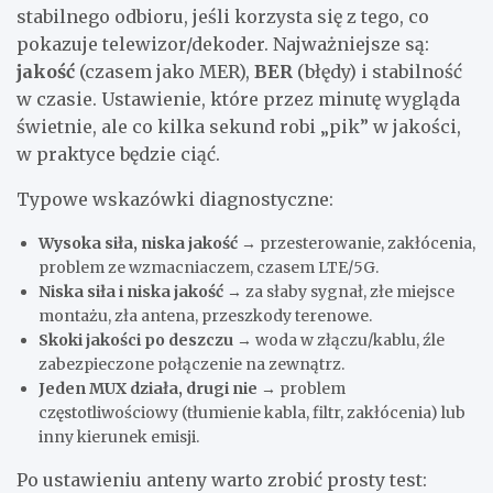
stabilnego odbioru, jeśli korzysta się z tego, co
pokazuje telewizor/dekoder. Najważniejsze są:
jakość
(czasem jako MER),
BER
(błędy) i stabilność
w czasie. Ustawienie, które przez minutę wygląda
świetnie, ale co kilka sekund robi „pik” w jakości,
w praktyce będzie ciąć.
Typowe wskazówki diagnostyczne:
Wysoka siła, niska jakość
→ przesterowanie, zakłócenia,
problem ze wzmacniaczem, czasem LTE/5G.
Niska siła i niska jakość
→ za słaby sygnał, złe miejsce
montażu, zła antena, przeszkody terenowe.
Skoki jakości po deszczu
→ woda w złączu/kablu, źle
zabezpieczone połączenie na zewnątrz.
Jeden MUX działa, drugi nie
→ problem
częstotliwościowy (tłumienie kabla, filtr, zakłócenia) lub
inny kierunek emisji.
Po ustawieniu anteny warto zrobić prosty test: