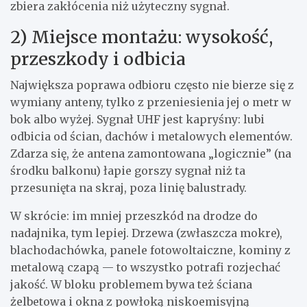
zbiera zakłócenia niż użyteczny sygnał.
2) Miejsce montażu: wysokość,
przeszkody i odbicia
Największa poprawa odbioru często nie bierze się z
wymiany anteny, tylko z przeniesienia jej o metr w
bok albo wyżej. Sygnał UHF jest kapryśny: lubi
odbicia od ścian, dachów i metalowych elementów.
Zdarza się, że antena zamontowana „logicznie” (na
środku balkonu) łapie gorszy sygnał niż ta
przesunięta na skraj, poza linię balustrady.
W skrócie: im mniej przeszkód na drodze do
nadajnika, tym lepiej. Drzewa (zwłaszcza mokre),
blachodachówka, panele fotowoltaiczne, kominy z
metalową czapą — to wszystko potrafi rozjechać
jakość. W bloku problemem bywa też ściana
żelbetowa i okna z powłoką niskoemisyjną