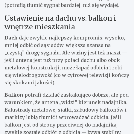
(potrafią tłumić sygnał bardziej, niż się wydaje).
Ustawienie na dachu vs. balkon i
wnętrze mieszkania
Dach
daje zwykle najlepszy kompromis: wysoko,
mniej odbić od sąsiadów, większa szansa na
„czystą” drogę sygnału. Ale ważny jest też maszt —
jeśli antena jest tuż przy połaci dachu albo obok
metalowej konstrukcji, może łapać odbicia i robi
się wielodrogowość (co w cyfrowej telewizji kończy
się skokami jakości).
Balkon
potrafi działać zaskakująco dobrze, ale pod
warunkiem, że antena „widzi” kierunek nadajnika.
Balustrady metalowe, siatki, zabudowy balkonów i
markizy lubią tłumić i wprowadzać odbicia. Jeśli
balkon jest od strony przeciwnej do nadajnika,
zwykle zostaje odbiór z odbicia — bywa stabilny,