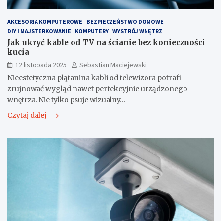
AKCESORIA KOMPUTEROWE
BEZPIECZEŃSTWO DOMOWE
DIY I MAJSTERKOWANIE
KOMPUTERY
WYSTRÓJ WNĘTRZ
Jak ukryć kable od TV na ścianie bez konieczności
kucia
12 listopada 2025
Sebastian Maciejewski
Nieestetyczna plątanina kabli od telewizora potrafi
zrujnować wygląd nawet perfekcyjnie urządzonego
wnętrza. Nie tylko psuje wizualny…
Czytaj dalej