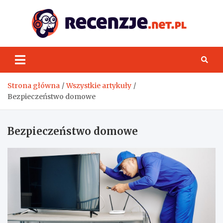
Skip
to
content
Rece
Strona główna
Wszystkie artykuły
Bezpieczeństwo domowe
Bezpieczeństwo domowe