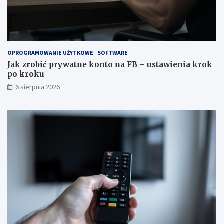
e
a
w
k
s
r
k
o
a
k
z
p
OPROGRAMOWANIE UŻYTKOWE
SOFTWARE
ó
o
Jak zrobić prywatne konto na FB – ustawienia krok
w
k
po kroku
k
r
6 sierpnia 2026
i
o
k
u