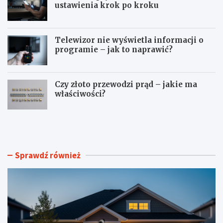
ustawienia krok po kroku
Telewizor nie wyświetla informacji o
programie – jak to naprawić?
Czy złoto przewodzi prąd – jakie ma
właściwości?
M
J
o
a
n
k
t
z
a
r
Sprawdź również
ż
o
k
b
a
i
m
ć
e
p
r
r
n
y
a
w