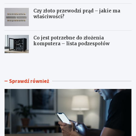
Czy złoto przewodzi prąd – jakie ma
właściwości?
Co jest potrzebne do złożenia
komputera – lista podzespołów
J
T
a
e
k
l
z
e
r
w
Sprawdź również
o
i
b
z
i
o
ć
r
p
n
r
i
y
e
w
w
a
y
t
ś