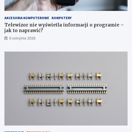
o
i
k
e
p
–
AKCESORIA KOMPUTEROWE
KOMPUTERY
o
j
Telewizor nie wyświetla informacji o programie –
k
a
jak to naprawić?
r
k
6 sierpnia 2026
o
t
k
o
u
n
a
p
r
a
w
i
ć
?