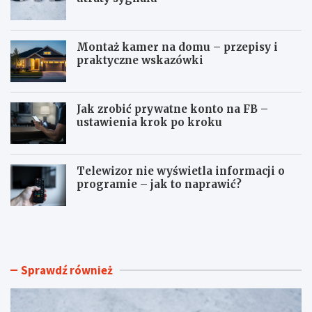
Montaż kamer na domu – przepisy i
praktyczne wskazówki
Jak zrobić prywatne konto na FB –
ustawienia krok po kroku
Telewizor nie wyświetla informacji o
programie – jak to naprawić?
J
M
a
o
k
n
p
t
r
a
Sprawdź również
z
ż
e
k
d
a
ł
m