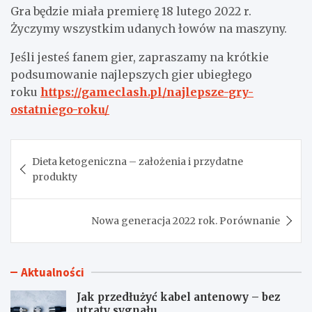
Gra będzie miała premierę 18 lutego 2022 r.
Życzymy wszystkim udanych łowów na maszyny.
Jeśli jesteś fanem gier, zapraszamy na krótkie
podsumowanie najlepszych gier ubiegłego
roku
https://gameclash.pl/najlepsze-gry-
ostatniego-roku/
Nawigacja
Dieta ketogeniczna – założenia i przydatne
wpisu
produkty
Nowa generacja 2022 rok. Porównanie
Aktualności
Jak przedłużyć kabel antenowy – bez
utraty sygnału