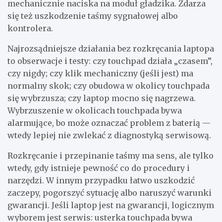
mechanicznie naciska na moduł gładzika. Zdarza
się też uszkodzenie taśmy sygnałowej albo
kontrolera.
Najrozsądniejsze działania bez rozkręcania laptopa
to obserwacje i testy: czy touchpad działa „czasem”,
czy nigdy; czy klik mechaniczny (jeśli jest) ma
normalny skok; czy obudowa w okolicy touchpada
się wybrzusza; czy laptop mocno się nagrzewa.
Wybrzuszenie w okolicach touchpada bywa
alarmujące, bo może oznaczać problem z baterią —
wtedy lepiej nie zwlekać z diagnostyką serwisową.
Rozkręcanie i przepinanie taśmy ma sens, ale tylko
wtedy, gdy istnieje pewność co do procedury i
narzędzi. W innym przypadku łatwo uszkodzić
zaczepy, pogorszyć sytuację albo naruszyć warunki
gwarancji. Jeśli laptop jest na gwarancji, logicznym
wyborem jest serwis: usterka touchpada bywa