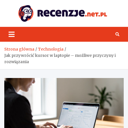
Skip
to
content
Rece
Strona główna
Technologia
Jak przywrócić kursor w laptopie – możliwe przyczyny i
rozwiązania