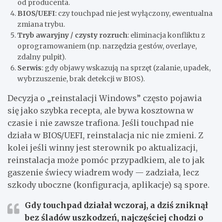
od producenta.
BIOS/UEFI
: czy touchpad nie jest wyłączony, ewentualna
zmiana trybu.
Tryb awaryjny / czysty rozruch
: eliminacja konfliktu z
oprogramowaniem (np. narzędzia gestów, overlaye,
zdalny pulpit).
Serwis
: gdy objawy wskazują na sprzęt (zalanie, upadek,
wybrzuszenie, brak detekcji w BIOS).
Decyzja o „reinstalacji Windows” często pojawia
się jako szybka recepta, ale bywa kosztowna w
czasie i nie zawsze trafiona. Jeśli touchpad nie
działa w BIOS/UEFI, reinstalacja nic nie zmieni. Z
kolei jeśli winny jest sterownik po aktualizacji,
reinstalacja może pomóc przypadkiem, ale to jak
gaszenie świecy wiadrem wody — zadziała, lecz
szkody uboczne (konfiguracja, aplikacje) są spore.
Gdy touchpad działał wczoraj, a dziś zniknął
bez śladów uszkodzeń, najczęściej chodzi o