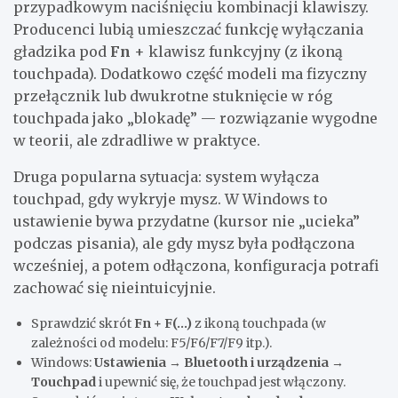
przypadkowym naciśnięciu kombinacji klawiszy.
Producenci lubią umieszczać funkcję wyłączania
gładzika pod
Fn
+ klawisz funkcyjny (z ikoną
touchpada). Dodatkowo część modeli ma fizyczny
przełącznik lub dwukrotne stuknięcie w róg
touchpada jako „blokadę” — rozwiązanie wygodne
w teorii, ale zdradliwe w praktyce.
Druga popularna sytuacja: system wyłącza
touchpad, gdy wykryje mysz. W Windows to
ustawienie bywa przydatne (kursor nie „ucieka”
podczas pisania), ale gdy mysz była podłączona
wcześniej, a potem odłączona, konfiguracja potrafi
zachować się nieintuicyjnie.
Sprawdzić skrót
Fn + F(…)
z ikoną touchpada (w
zależności od modelu: F5/F6/F7/F9 itp.).
Windows:
Ustawienia → Bluetooth i urządzenia →
Touchpad
i upewnić się, że touchpad jest włączony.