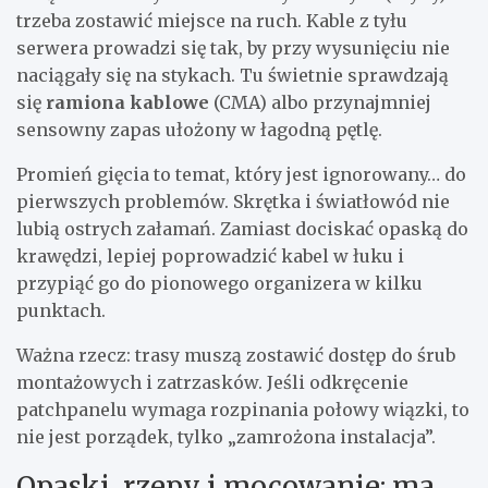
trzeba zostawić miejsce na ruch. Kable z tyłu
serwera prowadzi się tak, by przy wysunięciu nie
naciągały się na stykach. Tu świetnie sprawdzają
się
ramiona kablowe
(CMA) albo przynajmniej
sensowny zapas ułożony w łagodną pętlę.
Promień gięcia to temat, który jest ignorowany… do
pierwszych problemów. Skrętka i światłowód nie
lubią ostrych załamań. Zamiast dociskać opaską do
krawędzi, lepiej poprowadzić kabel w łuku i
przypiąć go do pionowego organizera w kilku
punktach.
Ważna rzecz: trasy muszą zostawić dostęp do śrub
montażowych i zatrzasków. Jeśli odkręcenie
patchpanelu wymaga rozpinania połowy wiązki, to
nie jest porządek, tylko „zamrożona instalacja”.
Opaski, rzepy i mocowanie: ma