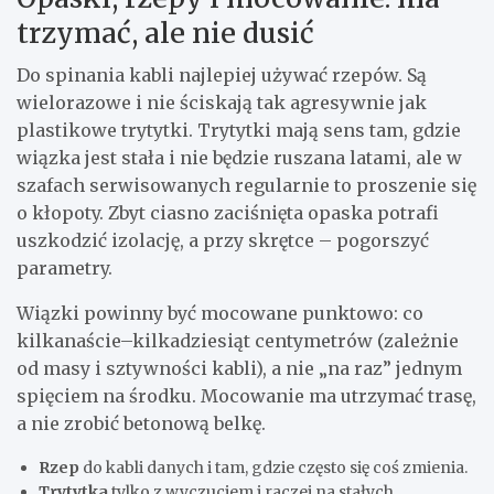
trzymać, ale nie dusić
Do spinania kabli najlepiej używać rzepów. Są
wielorazowe i nie ściskają tak agresywnie jak
plastikowe trytytki. Trytytki mają sens tam, gdzie
wiązka jest stała i nie będzie ruszana latami, ale w
szafach serwisowanych regularnie to proszenie się
o kłopoty. Zbyt ciasno zaciśnięta opaska potrafi
uszkodzić izolację, a przy skrętce – pogorszyć
parametry.
Wiązki powinny być mocowane punktowo: co
kilkanaście–kilkadziesiąt centymetrów (zależnie
od masy i sztywności kabli), a nie „na raz” jednym
spięciem na środku. Mocowanie ma utrzymać trasę,
a nie zrobić betonową belkę.
Rzep
do kabli danych i tam, gdzie często się coś zmienia.
Trytytka
tylko z wyczuciem i raczej na stałych