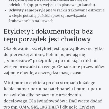
odcinkach (np. przy wejściu do pionowego kanału).
Uchwyty samoprzylepne
w racku traktowane ostrożnie:
w cieple potrafią puścić, lepsze są rozwiązania
śrubowane lub na listwach.
Etykiety i dokumentacja: bez
tego porządek jest chwilowy
Okablowanie bez etykiet jest uporządkowane tylko
do pierwszej zmiany. Potem pojawiają się
„tymczasowe” przepinki, a po miesiącu nikt nie
wie, co prowadzi do czego. Oznaczanie przewodów
zajmuje chwilę, a oszczędza masę czasu.
Minimum to etykieta po obu stronach każdego
kabla: numer portu na patchpanelu i numer portu
na switchu albo oznaczenie urządzenia
docelowego. Dla światłowodów i DAC warto dodać
typ (np.
OM4
,
SM
,
10G DAC
) i długość. Etykiety