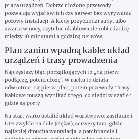
praca urządzeń. Dobrze ułożone przewody
pozwalają wyjąć switch czy serwer bez wyrywania
połowy instalacji. A kiedy przychodzi audyt albo
awaria w nocy, czytelne okablowanie robi różnicę
między 10 minutami a godziną nerwów.
Plan zanim wpadną kable: układ
urządzeń i trasy prowadzenia
Najczęstszy błąd początkujących to „najpierw
podłączę, potem ułożę”. W racku to działa
odwrotnie: najpierw plan, potem przewody. Trasy
kablowe muszą wynikać z tego, co siedzi w szafie i
gdzie są porty.
Na start warto ustalić układ warstwowo: zasilanie i
UPS zwykle na dole (ciężar), serwery tam, gdzie
najlepiej dmucha wentylacja, a patchpanele i
switche w górnej części strefy roboczej (łatwy