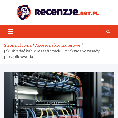
Skip
to
content
Rece
Strona główna
Akcesoria komputerowe
Jak układać kable w szafie rack – praktyczne zasady
porządkowania