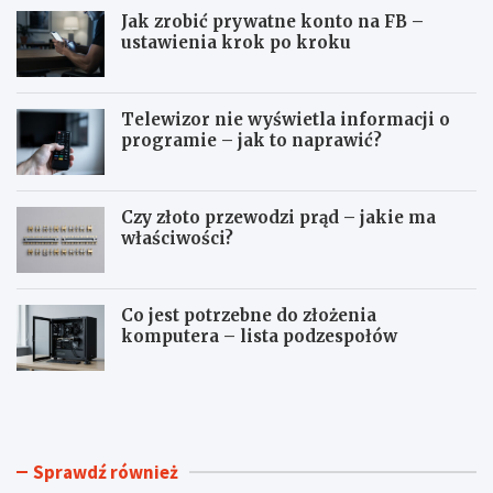
Jak zrobić prywatne konto na FB –
ustawienia krok po kroku
Telewizor nie wyświetla informacji o
programie – jak to naprawić?
Czy złoto przewodzi prąd – jakie ma
właściwości?
Co jest potrzebne do złożenia
komputera – lista podzespołów
J
T
a
e
k
l
z
e
r
w
Sprawdź również
o
i