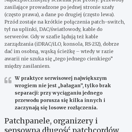
zasilające prowadzone po jednej stronie szafy
(często prawa), a dane po drugiej (często lewa).
Przód zostaje na krótkie połączenia patch–switch,
tył na uplinki, DAC/światłowody, kable do
serwerów. Gdy w szafie lądują też kable
zarządzania (iDRAC/iLO, konsola, RS-232), dobrze
dać im osobną, wąską ścieżkę – wtedy w razie
awarii nie szuka się „tego jednego cienkiego”
między zasilaniem.
W praktyce serwisowej największym
wrogiem nie jest „bałagan”, tylko brak
separacji: przy wyciąganiu jednego
przewodu porusza się kilka innych i
zaczynają się losowe rozłączenia.
Patchpanele, organizery i
sensowna długość patchcordów