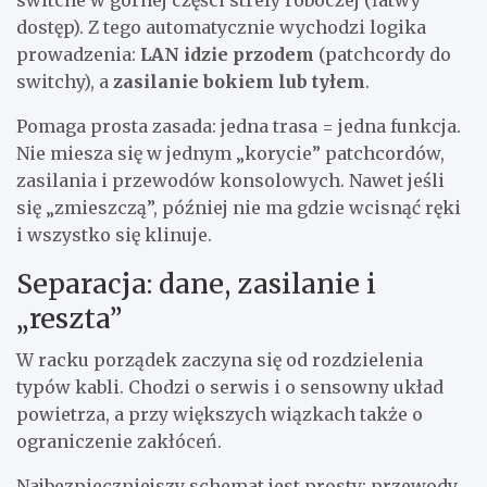
dostęp). Z tego automatycznie wychodzi logika
prowadzenia:
LAN idzie przodem
(patchcordy do
switchy), a
zasilanie bokiem lub tyłem
.
Pomaga prosta zasada: jedna trasa = jedna funkcja.
Nie miesza się w jednym „korycie” patchcordów,
zasilania i przewodów konsolowych. Nawet jeśli
się „zmieszczą”, później nie ma gdzie wcisnąć ręki
i wszystko się klinuje.
Separacja: dane, zasilanie i
„reszta”
W racku porządek zaczyna się od rozdzielenia
typów kabli. Chodzi o serwis i o sensowny układ
powietrza, a przy większych wiązkach także o
ograniczenie zakłóceń.
Najbezpieczniejszy schemat jest prosty: przewody