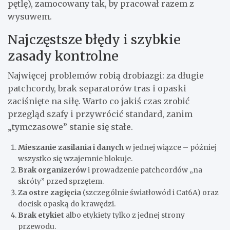
pętlę), zamocowany tak, by pracował razem z
wysuwem.
Najczęstsze błędy i szybkie
zasady kontrolne
Najwięcej problemów robią drobiazgi: za długie
patchcordy, brak separatorów tras i opaski
zaciśnięte na siłę. Warto co jakiś czas zrobić
przegląd szafy i przywrócić standard, zanim
„tymczasowe” stanie się stałe.
Mieszanie zasilania i danych
w jednej wiązce – później
wszystko się wzajemnie blokuje.
Brak organizerów
i prowadzenie patchcordów „na
skróty” przed sprzętem.
Za ostre zagięcia
(szczególnie światłowód i Cat6A) oraz
docisk opaską do krawędzi.
Brak etykiet
albo etykiety tylko z jednej strony
przewodu.