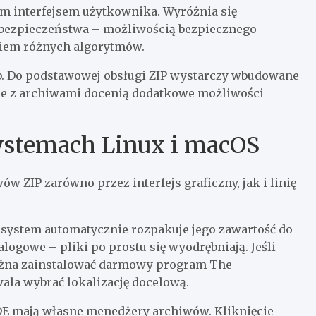
ym interfejsem użytkownika. Wyróżnia się
bezpieczeństwa – możliwością bezpiecznego
iem różnych algorytmów.
. Do podstawowej obsługi ZIP wystarczy wbudowane
ące z archiwami docenią dodatkowe możliwości
stemach Linux i macOS
ZIP zarówno przez interfejs graficzny, jak i linię
a system automatycznie rozpakuje jego zawartość do
logowe – pliki po prostu się wyodrębniają. Jeśli
można zainstalować darmowy program The
wala wybrać lokalizację docelową.
E mają własne menedżery archiwów. Kliknięcie