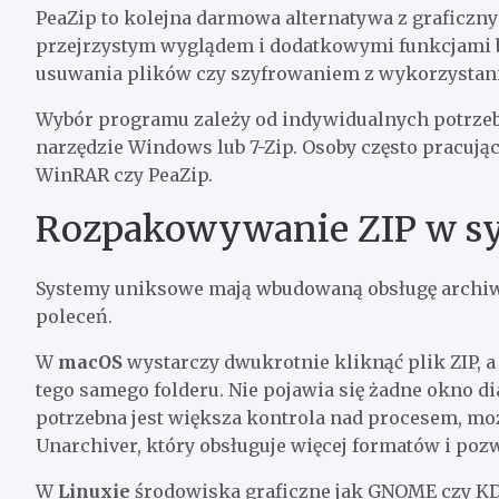
PeaZip to kolejna darmowa alternatywa z graficzn
przejrzystym wyglądem i dodatkowymi funkcjami 
usuwania plików czy szyfrowaniem z wykorzystan
Wybór programu zależy od indywidualnych potrzeb
narzędzie Windows lub 7-Zip. Osoby często pracuj
WinRAR czy PeaZip.
Rozpakowywanie ZIP w sy
Systemy uniksowe mają wbudowaną obsługę archiwów 
poleceń.
W
macOS
wystarczy dwukrotnie kliknąć plik ZIP, 
tego samego folderu. Nie pojawia się żadne okno dia
potrzebna jest większa kontrola nad procesem, 
Unarchiver, który obsługuje więcej formatów i poz
W
Linuxie
środowiska graficzne jak GNOME czy KD