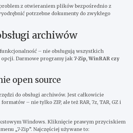
 problem z otwieraniem plików bezpośrednio z
 wyodrębnić potrzebne dokumenty do zwykłego
obsługi archiwów
unkcjonalność – nie obsługują wszystkich
h opcji. Darmowe programy jak
7-Zip, WinRAR czy
nie open source
rzędzi do obsługi archiwów. Jest całkowicie
ormatów – nie tylko ZIP, ale też RAR, 7z, TAR, GZ i
ntekstowym Windows. Kliknięcie prawym przyciskiem
enu „7-Zip”. Najczęściej używane to: