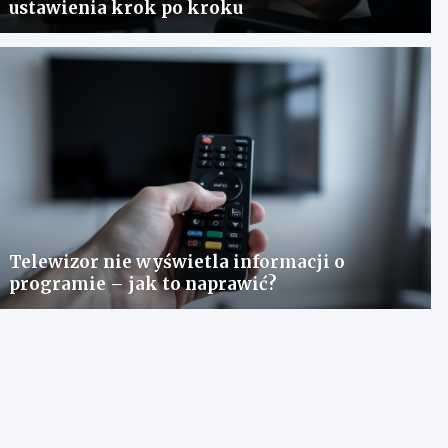
ustawienia krok po kroku
Telewizor nie wyświetla informacji o
programie – jak to naprawić?