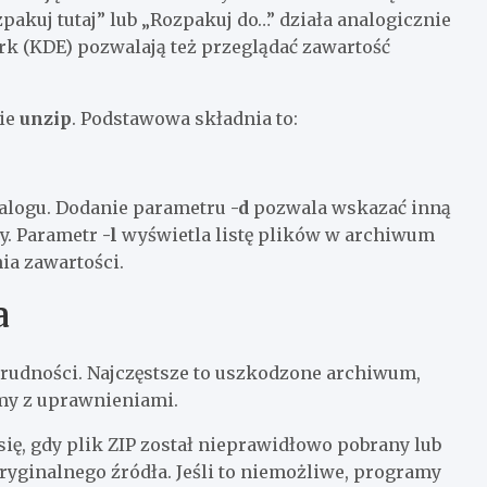
akuj tutaj” lub „Rozpakuj do…” działa analogicznie
rk (KDE) pozwalają też przeglądać zawartość
ie
unzip
. Podstawowa składnia to:
talogu. Dodanie parametru
-d
pozwala wskazać inną
ty. Parametr
-l
wyświetla listę plików w archiwum
ia zawartości.
a
rudności. Najczęstsze to uszkodzone archiwum,
my z uprawnieniami.
ię, gdy plik ZIP został nieprawidłowo pobrany lub
yginalnego źródła. Jeśli to niemożliwe, programy