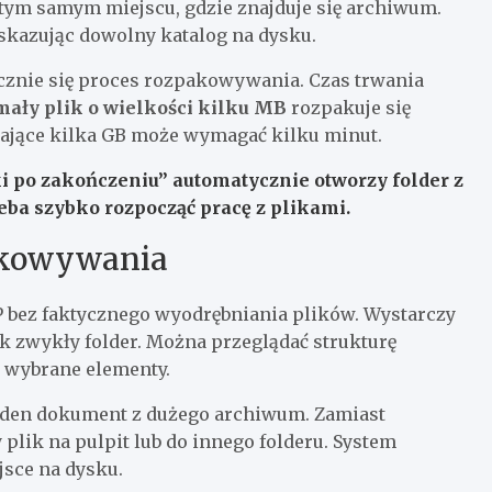
ym samym miejscu, gdzie znajduje się archiwum.
wskazując dowolny katalog na dysku.
cznie się proces rozpakowywania. Czas trwania
mały plik o wielkości kilku MB
rozpakuje się
ające kilka GB może wymagać kilku minut.
i po zakończeniu” automatycznie otworzy folder z
eba szybko rozpocząć pracę z plikami.
akowywania
 bez faktycznego wyodrębniania plików. Wystarczy
jak zwykły folder. Można przeglądać strukturę
ć wybrane elementy.
 jeden dokument z dużego archiwum. Zamiast
lik na pulpit lub do innego folderu. System
jsce na dysku.