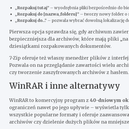
„Rozpakuj tutaj”
– wyodrębnia pliki bezpośrednio do bi
„Rozpakuj do [nazwa_folderu]”
– tworzy nowy folder o
„Rozpakuj do…”
– pozwala wybrać dowolną lokalizację 
Pierwsza opcja sprawdza się, gdy archiwum zawiera
bezpieczniejsza dla archiwów, które mają pliki „na
dziesiątkami rozpakowanych dokumentów.
7-Zip oferuje też własny menedżer plików z inter
Pozwala on na przeglądanie zawartości wielu arch
czy tworzenie zaszyfrowanych archiwów z hasłem.
WinRAR i inne alternatywy
WinRAR to komercyjny program z
40-dniowym ok
ograniczeń nawet po jego upływie – wyświetla tylk
wszystkie popularne formaty i oferuje zaawansow
archiwów czy dzielenie dużych plików na mniejsze 