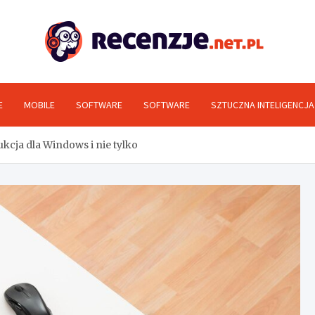
Rec
E
MOBILE
SOFTWARE
SOFTWARE
SZTUCZNA INTELIGENCJA
ukcja dla Windows i nie tylko