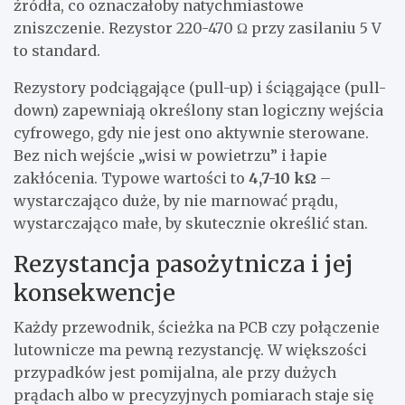
źródła, co oznaczałoby natychmiastowe
zniszczenie. Rezystor 220-470 Ω przy zasilaniu 5 V
to standard.
Rezystory podciągające (pull-up) i ściągające (pull-
down) zapewniają określony stan logiczny wejścia
cyfrowego, gdy nie jest ono aktywnie sterowane.
Bez nich wejście „wisi w powietrzu” i łapie
zakłócenia. Typowe wartości to
4,7-10 kΩ
–
wystarczająco duże, by nie marnować prądu,
wystarczająco małe, by skutecznie określić stan.
Rezystancja pasożytnicza i jej
konsekwencje
Każdy przewodnik, ścieżka na PCB czy połączenie
lutownicze ma pewną rezystancję. W większości
przypadków jest pomijalna, ale przy dużych
prądach albo w precyzyjnych pomiarach staje się