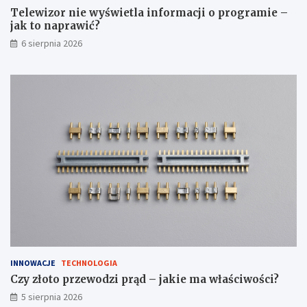
o
j
Telewizor nie wyświetla informacji o programie –
k
a
jak to naprawić?
r
k
6 sierpnia 2026
o
t
k
o
u
n
a
p
r
a
w
i
ć
?
INNOWACJE
TECHNOLOGIA
Czy złoto przewodzi prąd – jakie ma właściwości?
5 sierpnia 2026