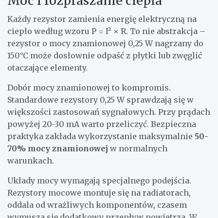
Moc i rozpraszanie ciepła
Każdy rezystor zamienia energię elektryczną na
ciepło według wzoru P = I² × R. To nie abstrakcja –
rezystor o mocy znamionowej 0,25 W nagrzany do
150°C może dosłownie odpaść z płytki lub zwęglić
otaczające elementy.
Dobór mocy znamionowej to kompromis.
Standardowe rezystory 0,25 W sprawdzają się w
większości zastosowań sygnałowych. Przy prądach
powyżej 20-30 mA warto przeliczyć. Bezpieczna
praktyka zakłada wykorzystanie maksymalnie
50-
70% mocy znamionowej
w normalnych
warunkach.
Układy mocy wymagają specjalnego podejścia.
Rezystory mocowe montuje się na radiatorach,
oddala od wrażliwych komponentów, czasem
wymusza się dodatkowy przepływ powietrza. W