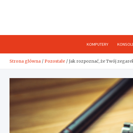
Skip
to
content
KOMPUTERY
KONSOL
Strona główna
Pozostałe
Jak rozpoznać, że Twój zegare