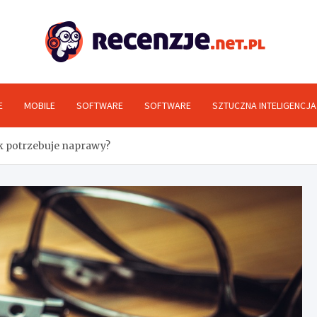
Rec
E
MOBILE
SOFTWARE
SOFTWARE
SZTUCZNA INTELIGENCJA
k potrzebuje naprawy?