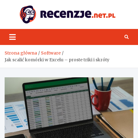
Skip
to
content
Rece
Strona główna
Software
Jak scalić komórki w Excelu – proste triki i skróty