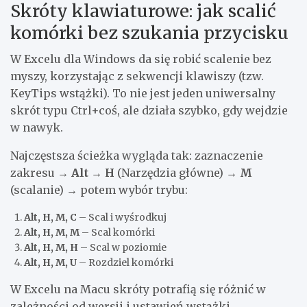
Skróty klawiaturowe: jak scalić
komórki bez szukania przycisku
W Excelu dla Windows da się robić scalenie bez
myszy, korzystając z sekwencji klawiszy (tzw.
KeyTips wstążki). To nie jest jeden uniwersalny
skrót typu Ctrl+coś, ale działa szybko, gdy wejdzie
w nawyk.
Najczęstsza ścieżka wygląda tak: zaznaczenie
zakresu →
Alt
→
H
(Narzędzia główne) →
M
(scalanie) → potem wybór trybu:
Alt, H, M, C
– Scal i wyśrodkuj
Alt, H, M, M
– Scal komórki
Alt, H, M, H
– Scal w poziomie
Alt, H, M, U
– Rozdziel komórki
W Excelu na Macu skróty potrafią się różnić w
zależności od wersji i ustawień wstążki.