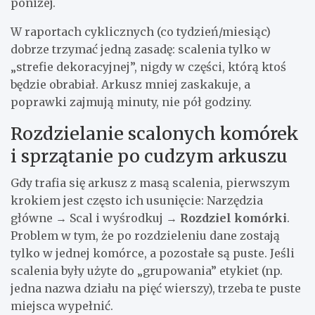
poniżej.
W raportach cyklicznych (co tydzień/miesiąc)
dobrze trzymać jedną zasadę: scalenia tylko w
„strefie dekoracyjnej”, nigdy w części, którą ktoś
będzie obrabiał. Arkusz mniej zaskakuje, a
poprawki zajmują minuty, nie pół godziny.
Rozdzielanie scalonych komórek
i sprzątanie po cudzym arkuszu
Gdy trafia się arkusz z masą scalenia, pierwszym
krokiem jest często ich usunięcie: Narzędzia
główne → Scal i wyśrodkuj →
Rozdziel komórki
.
Problem w tym, że po rozdzieleniu dane zostają
tylko w jednej komórce, a pozostałe są puste. Jeśli
scalenia były użyte do „grupowania” etykiet (np.
jedna nazwa działu na pięć wierszy), trzeba te puste
miejsca wypełnić.