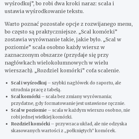
wyśrodkuj”, bo robi dwa kroki naraz: scala i
ustawia wyśrodkowanie tekstu.
Warto poznać pozostałe opcje z rozwijanego menu,
bo często są praktyczniejsze. „Scal komórki”
zostawia wyrównanie takie, jakie było. „Scal w
poziomie” scala osobno każdy wiersz w
zaznaczonym obszarze (przydaje się przy
nagłówkach wielokolumnowych w wielu
wierszach). „Rozdziel komórki” cofa scalenie.
Scal i wyśrodkuj
– szybki nagłówek do raportu, ale
utrudnia pracę z tabelą.
Scal komórki
– scala bez zmiany wyrównania;
przydatne, gdy formatowanie jest ustawione ręcznie.
Scal w poziomie
– scala w każdym wierszu osobno, nie
robi jednej wielkiej komórki.
Rozdziel komórki
– przywraca układ, ale nie odzyska
skasowanych wartości z „połkniętych” komórek.