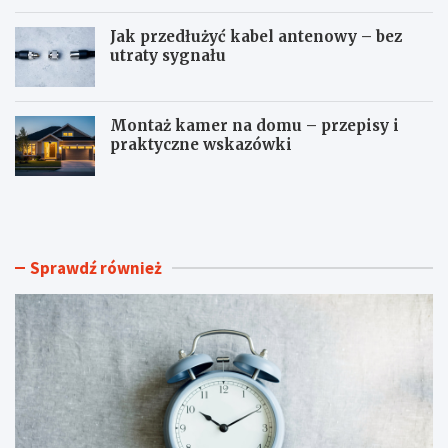
Jak przedłużyć kabel antenowy – bez
utraty sygnału
Montaż kamer na domu – przepisy i
praktyczne wskazówki
J
P
a
o
k
l
u
i
s
c
Sprawdź również
t
a
a
r
w
b
i
o
ć
n
z
c
e
z
g
y
a
p
r
o