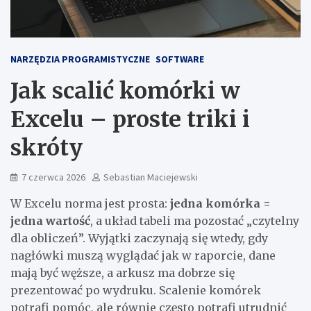
NARZĘDZIA PROGRAMISTYCZNE
SOFTWARE
Jak scalić komórki w
Excelu – proste triki i
skróty
7 czerwca 2026
Sebastian Maciejewski
W Excelu norma jest prosta:
jedna komórka =
jedna wartość
, a układ tabeli ma pozostać „czytelny
dla obliczeń”. Wyjątki zaczynają się wtedy, gdy
nagłówki muszą wyglądać jak w raporcie, dane
mają być węższe, a arkusz ma dobrze się
prezentować po wydruku. Scalenie komórek
potrafi pomóc, ale równie często potrafi utrudnić