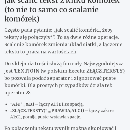
Jak scalić tekst z kilku komórek
(to nie to samo co scalanie
komórek)
Często pada pytanie: „jak scalić komórki, żeby
teksty się połączyły?”. To są dwie różne operacje.
Scalenie komórek zmienia układ siatki, a łączenie
tekstu to praca na wartościach.
Do sklejania treści służą formuły. Najwygodniejsza
jest
TEXTJOIN
(w polskim Excelu:
ZŁĄCZ.TEKSTY
),
bo pozwala podać separator i zignorować puste
komórki. Dla prostych przypadków działa też
operator
&
.
=A1&” „&B1
– łączy A1 i B1 ze spacją.
=ZŁĄCZ.TEKSTY(” „;PRAWDA;A1:C1)
– łączy zakres
A1:C1, pomija puste, wstawia spacje.
Po połączeniu tekstu wynik można skopiować i