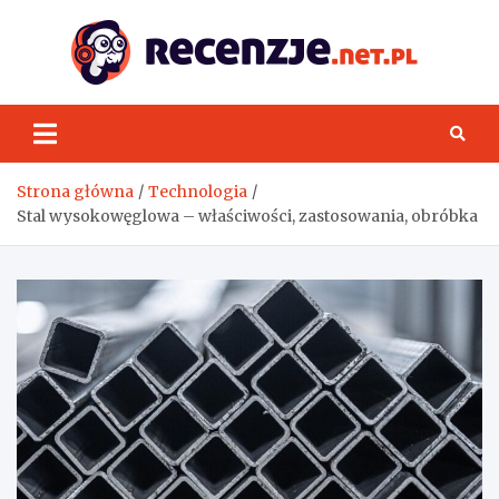
Skip
to
content
Rece
Strona główna
Technologia
Stal wysokowęglowa – właściwości, zastosowania, obróbka