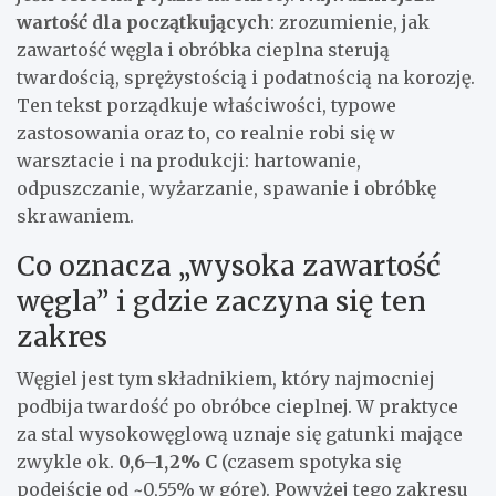
wartość dla początkujących
: zrozumienie, jak
zawartość węgla i obróbka cieplna sterują
twardością, sprężystością i podatnością na korozję.
Ten tekst porządkuje właściwości, typowe
zastosowania oraz to, co realnie robi się w
warsztacie i na produkcji: hartowanie,
odpuszczanie, wyżarzanie, spawanie i obróbkę
skrawaniem.
Co oznacza „wysoka zawartość
węgla” i gdzie zaczyna się ten
zakres
Węgiel jest tym składnikiem, który najmocniej
podbija twardość po obróbce cieplnej. W praktyce
za stal wysokowęglową uznaje się gatunki mające
zwykle ok.
0,6–1,2% C
(czasem spotyka się
podejście od ~0,55% w górę). Powyżej tego zakresu