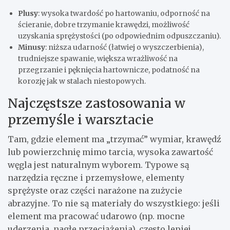
Plusy
: wysoka twardość po hartowaniu, odporność na
ścieranie, dobre trzymanie krawędzi, możliwość
uzyskania sprężystości (po odpowiednim odpuszczaniu).
Minusy
: niższa udarność (łatwiej o wyszczerbienia),
trudniejsze spawanie, większa wrażliwość na
przegrzanie i pęknięcia hartownicze, podatność na
korozję jak w stalach niestopowych.
Najczęstsze zastosowania w
przemyśle i warsztacie
Tam, gdzie element ma „trzymać” wymiar, krawędź
lub powierzchnię mimo tarcia, wysoka zawartość
węgla jest naturalnym wyborem. Typowe są
narzędzia ręczne i przemysłowe, elementy
sprężyste oraz części narażone na zużycie
abrazyjne. To nie są materiały do wszystkiego: jeśli
element ma pracować udarowo (np. mocne
uderzenia, nagłe przeciążenia), często lepiej