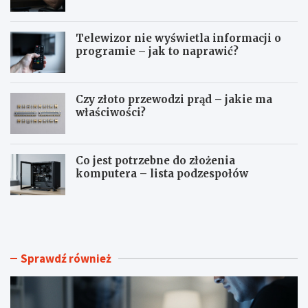
Telewizor nie wyświetla informacji o
programie – jak to naprawić?
Czy złoto przewodzi prąd – jakie ma
właściwości?
Co jest potrzebne do złożenia
komputera – lista podzespołów
J
T
a
e
k
l
z
e
r
w
Sprawdź również
o
i
b
z
i
o
ć
r