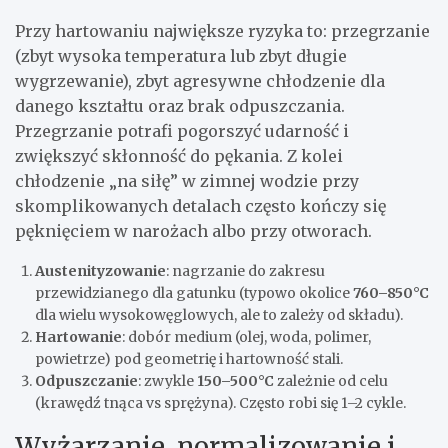
Przy hartowaniu największe ryzyka to: przegrzanie
(zbyt wysoka temperatura lub zbyt długie
wygrzewanie), zbyt agresywne chłodzenie dla
danego kształtu oraz brak odpuszczania.
Przegrzanie potrafi pogorszyć udarność i
zwiększyć skłonność do pękania. Z kolei
chłodzenie „na siłę” w zimnej wodzie przy
skomplikowanych detalach często kończy się
pęknięciem w narożach albo przy otworach.
Austenityzowanie
: nagrzanie do zakresu
przewidzianego dla gatunku (typowo okolice
760–850°C
dla wielu wysokowęglowych, ale to zależy od składu).
Hartowanie
: dobór medium (olej, woda, polimer,
powietrze) pod geometrię i hartowność stali.
Odpuszczanie
: zwykle
150–500°C
zależnie od celu
(krawędź tnąca vs sprężyna). Często robi się 1–2 cykle.
Wyżarzanie, normalizowanie i