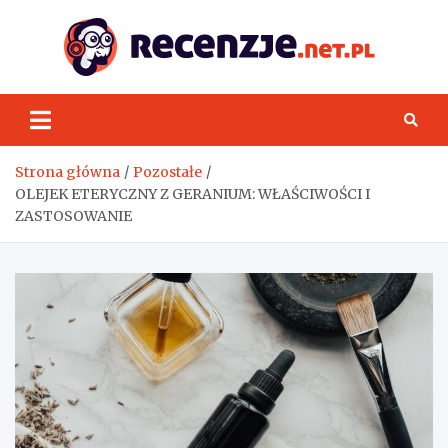
Skip
to
content
Rece
Strona główna
Pozostałe
OLEJEK ETERYCZNY Z GERANIUM: WŁAŚCIWOŚCI I
ZASTOSOWANIE