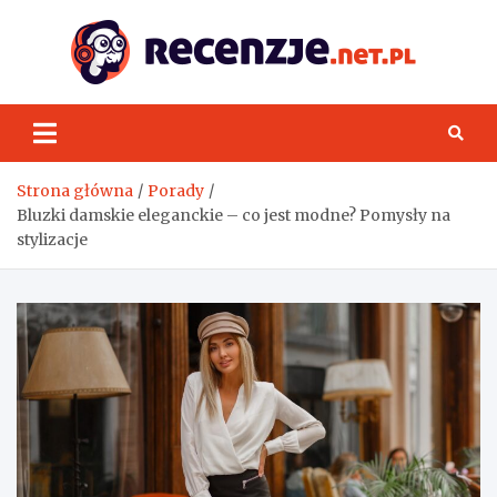
Skip
to
content
Rece
Strona główna
Porady
Bluzki damskie eleganckie – co jest modne? Pomysły na
stylizacje