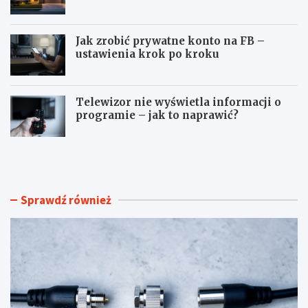
Jak zrobić prywatne konto na FB –
ustawienia krok po kroku
Telewizor nie wyświetla informacji o
programie – jak to naprawić?
J
M
a
o
k
n
p
t
r
a
Sprawdź również
z
ż
e
k
d
a
ł
m
u
e
ż
r
y
n
ć
a
k
d