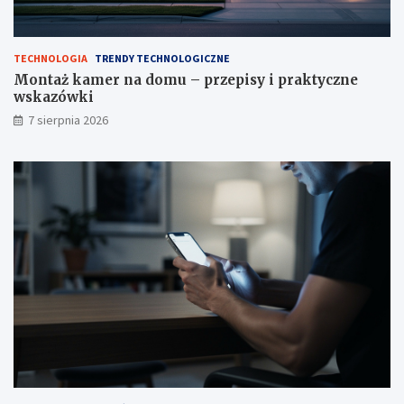
y
w
g
s
n
k
a
a
TECHNOLOGIA
TRENDY TECHNOLOGICZNE
ł
z
Montaż kamer na domu – przepisy i praktyczne
u
ó
wskazówki
w
7 sierpnia 2026
k
i