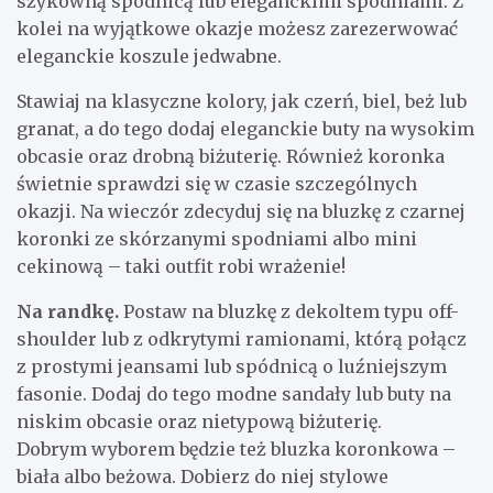
szykowną spódnicą lub eleganckimi spodniami. Z
kolei na wyjątkowe okazje możesz zarezerwować
eleganckie koszule jedwabne.
Stawiaj na klasyczne kolory, jak czerń, biel, beż lub
granat, a do tego dodaj eleganckie buty na wysokim
obcasie oraz drobną biżuterię. Również koronka
świetnie sprawdzi się w czasie szczególnych
okazji. Na wieczór zdecyduj się na bluzkę z czarnej
koronki ze skórzanymi spodniami albo mini
cekinową – taki outfit robi wrażenie!
Na randkę.
Postaw na bluzkę z dekoltem typu off-
shoulder lub z odkrytymi ramionami, którą połącz
z prostymi jeansami lub spódnicą o luźniejszym
fasonie. Dodaj do tego modne sandały lub buty na
niskim obcasie oraz nietypową biżuterię.
Dobrym wyborem będzie też bluzka koronkowa –
biała albo beżowa. Dobierz do niej stylowe