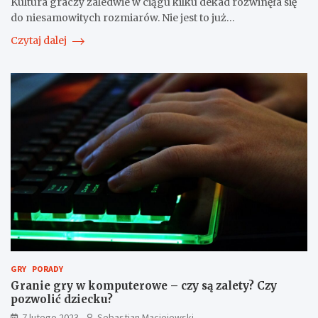
Kultura graczy zaledwie w ciągu kilku dekad rozwinęła się
do niesamowitych rozmiarów. Nie jest to już…
Czytaj dalej
GRY
PORADY
Granie gry w komputerowe – czy są zalety? Czy
pozwolić dziecku?
7 lutego 2023
Sebastian Maciejewski