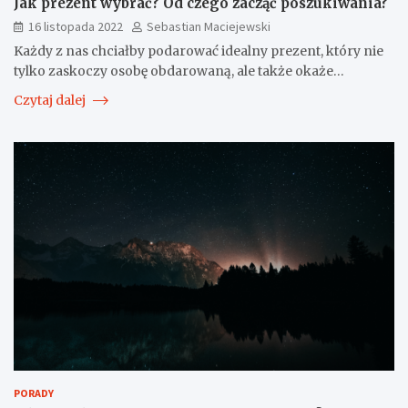
Jak prezent wybrać? Od czego zacząć poszukiwania?
16 listopada 2022
Sebastian Maciejewski
Każdy z nas chciałby podarować idealny prezent, który nie
tylko zaskoczy osobę obdarowaną, ale także okaże…
Czytaj dalej
PORADY