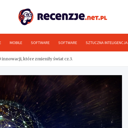
Rec
E
MOBILE
SOFTWARE
SOFTWARE
SZTUCZNA INTELIGENCJA
innowacji, które zmieniły świat cz.3.