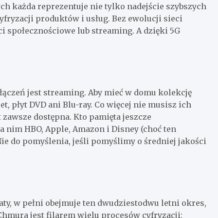
ych każda reprezentuje nie tylko nadejście szybszych
yfryzacji produktów i usług. Bez ewolucji sieci
eci społecznościowe lub streaming. A dzięki 5G
łączeń jest streaming. Aby mieć w domu kolekcję
et, płyt DVD ani Blu-ray. Co więcej nie musisz ich
t zawsze dostępna. Kto pamięta jeszcze
za nim HBO, Apple, Amazon i Disney (choć ten
ie do pomyślenia, jeśli pomyślimy o średniej jakości
ty, w pełni obejmuje ten dwudziestodwu letni okres,
hmura jest filarem wielu procesów cyfryzacji: