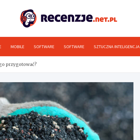
Rec
E
MOBILE
SOFTWARE
SOFTWARE
SZTUCZNA INTELIGENCJA
ego przygotować?