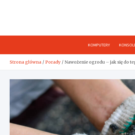
Skip
to
content
KOMPUTERY
KONSOL
Strona główna
Porady
Nawożenie ogrodu – jak się do t