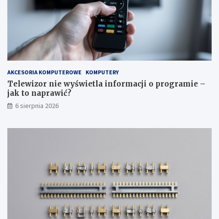
n
o
i
g
a
r
k
a
r
m
o
i
k
e
p
–
AKCESORIA KOMPUTEROWE
KOMPUTERY
o
j
Telewizor nie wyświetla informacji o programie –
k
a
jak to naprawić?
r
k
6 sierpnia 2026
o
t
k
o
u
n
a
p
r
a
w
i
ć
?