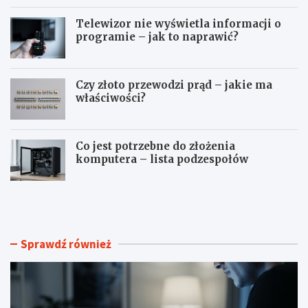
Telewizor nie wyświetla informacji o
programie – jak to naprawić?
Czy złoto przewodzi prąd – jakie ma
właściwości?
Co jest potrzebne do złożenia
komputera – lista podzespołów
J
T
a
e
k
l
z
e
r
w
Sprawdź również
o
i
b
z
i
o
ć
r
p
n