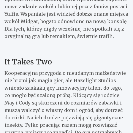
nowe zadanie wokół ulubionej przez fanów postaci
Yuffie. Wspaniale jest widzieć dobrze znane miejsca
wokół Midgar, bogato odnowione na nową konsolę.
Dla tych, którzy nigdy wcześniej nie spotkali się z
oryginalną grą lub remakiem, świetnie trafili.
It Takes Two
Kooperacyjna przygoda o nieudanym małżeństwie
nie brzmi jak magia gier, ale Hazelight Studios
wniosło zaskakujący innowacyjny talent do tego,
co mogło być szaloną próbą. Kłócący się rodzice,
May i Cody są skurczeni do rozmiarów zabawki i
muszą walczyć o własny dom i ogród, aby dotrzeć
do córki. Na ich drodze pojawiają się gigantyczne
insekty. Tylko pracując razem mogą rozwiązać
sprytne, wciągające zagadki. Do gry potrzebnych