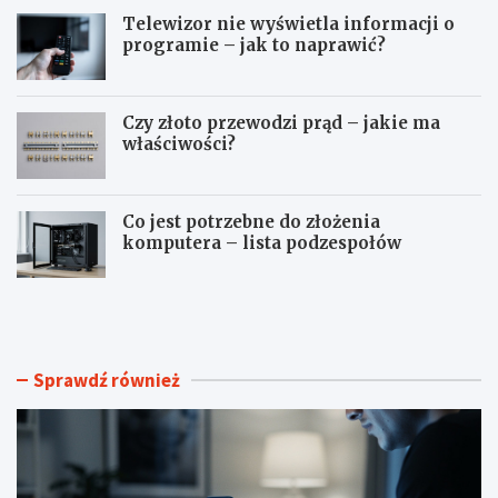
Telewizor nie wyświetla informacji o
programie – jak to naprawić?
Czy złoto przewodzi prąd – jakie ma
właściwości?
Co jest potrzebne do złożenia
komputera – lista podzespołów
J
T
a
e
k
l
z
e
r
w
Sprawdź również
o
i
b
z
i
o
ć
r
p
n
r
i