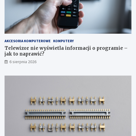
i
g
a
r
k
a
r
m
o
i
k
e
p
–
AKCESORIA KOMPUTEROWE
KOMPUTERY
o
j
Telewizor nie wyświetla informacji o programie –
k
a
jak to naprawić?
r
k
6 sierpnia 2026
o
t
k
o
u
n
a
p
r
a
w
i
ć
?