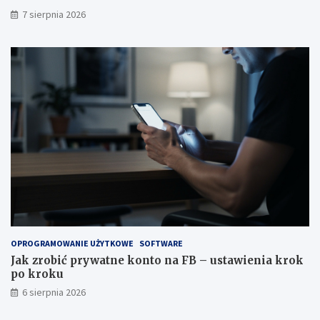
w
7 sierpnia 2026
k
i
OPROGRAMOWANIE UŻYTKOWE
SOFTWARE
Jak zrobić prywatne konto na FB – ustawienia krok
po kroku
6 sierpnia 2026