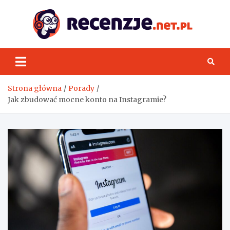
Skip
to
content
Rece
Strona główna
Porady
Jak zbudować mocne konto na Instagramie?