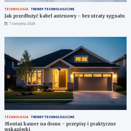
t
z
TECHNOLOGIA
TRENDY TECHNOLOGICZNE
e
e
n
p
Jak przedłużyć kabel antenowy – bez utraty sygnału
o
i
7 sierpnia 2026
w
s
y
y
–
i
b
p
e
r
z
a
u
k
t
t
r
y
a
c
t
z
y
n
s
e
y
w
g
s
n
k
a
a
TECHNOLOGIA
TRENDY TECHNOLOGICZNE
ł
z
Montaż kamer na domu – przepisy i praktyczne
u
ó
wskazówki